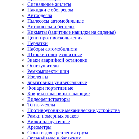
Сигнальные жилеты
Накидки с обогревом
Автоодеяла
Пылесосы автомобильные
Автокресла и бустеры
Кикматы (защитные накидки на сиденья)
Цепи противоскольжения
Перчатки
Наборы автомобилиста
Шторки солнцезащитные
Знаки аварийной остановки
Огнетушители
Ремкомплекты шин
Изоленты
Брызговики универсальные
Фонари портативные
Коврики влаговпитывающие
Видеорегистраторы
Тенты-чехлы
Противоугонные механические устройства
Рамки номерных знаков
Вилки нагрузочные
Ареометры
Стяжки для крепления груза
Органайзеры в багажник