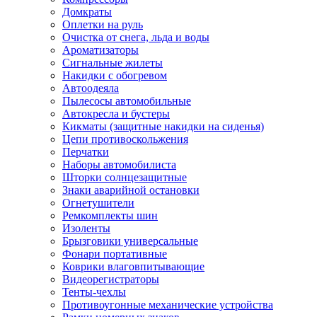
Домкраты
Оплетки на руль
Очистка от снега, льда и воды
Ароматизаторы
Сигнальные жилеты
Накидки с обогревом
Автоодеяла
Пылесосы автомобильные
Автокресла и бустеры
Кикматы (защитные накидки на сиденья)
Цепи противоскольжения
Перчатки
Наборы автомобилиста
Шторки солнцезащитные
Знаки аварийной остановки
Огнетушители
Ремкомплекты шин
Изоленты
Брызговики универсальные
Фонари портативные
Коврики влаговпитывающие
Видеорегистраторы
Тенты-чехлы
Противоугонные механические устройства