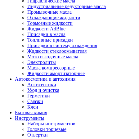
Гидравлические масла
Индустриальные редукторные масла
Промывочные масла
Охлаждающие жидкости
Тормозные жидкости
Жидкости AdBlue
Присадки в масла
Топливные присадки
Присадки в систему охлаждения
Жидкости стеклоомывателя
Мото и лодочные масла
Электролиты
Масла компрессорные
Жидкости амортизаторные
Автокосметика и автохимия
Антисептики
Уход и очистка
Герметики
Смазки
Клеи
Бытовая химия
Инструменты
Наборы инструментов
Головки торцевые
Отвертки