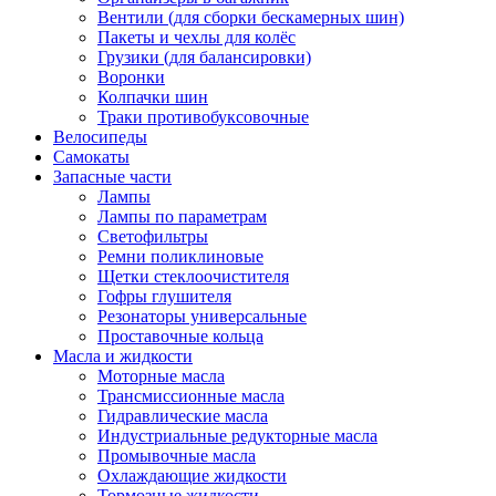
Вентили (для сборки бескамерных шин)
Пакеты и чехлы для колёс
Грузики (для балансировки)
Воронки
Колпачки шин
Траки противобуксовочные
Велосипеды
Самокаты
Запасные части
Лампы
Лампы по параметрам
Светофильтры
Ремни поликлиновые
Щетки стеклоочистителя
Гофры глушителя
Резонаторы универсальные
Проставочные кольца
Масла и жидкости
Моторные масла
Трансмиссионные масла
Гидравлические масла
Индустриальные редукторные масла
Промывочные масла
Охлаждающие жидкости
Тормозные жидкости