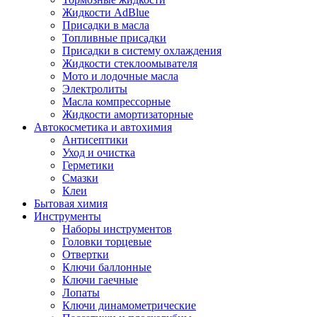
Жидкости AdBlue
Присадки в масла
Топливные присадки
Присадки в систему охлаждения
Жидкости стеклоомывателя
Мото и лодочные масла
Электролиты
Масла компрессорные
Жидкости амортизаторные
Автокосметика и автохимия
Антисептики
Уход и очистка
Герметики
Смазки
Клеи
Бытовая химия
Инструменты
Наборы инструментов
Головки торцевые
Отвертки
Ключи баллонные
Ключи гаечные
Лопаты
Ключи динамометрические