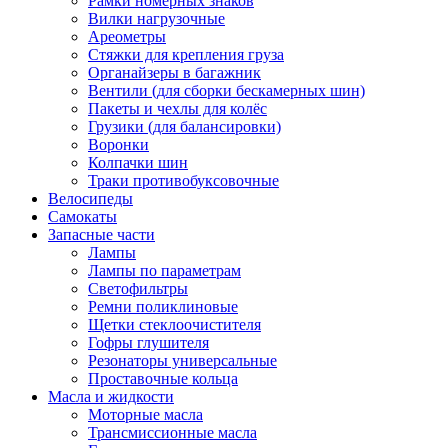
Рамки номерных знаков
Вилки нагрузочные
Ареометры
Стяжки для крепления груза
Органайзеры в багажник
Вентили (для сборки бескамерных шин)
Пакеты и чехлы для колёс
Грузики (для балансировки)
Воронки
Колпачки шин
Траки противобуксовочные
Велосипеды
Самокаты
Запасные части
Лампы
Лампы по параметрам
Светофильтры
Ремни поликлиновые
Щетки стеклоочистителя
Гофры глушителя
Резонаторы универсальные
Проставочные кольца
Масла и жидкости
Моторные масла
Трансмиссионные масла