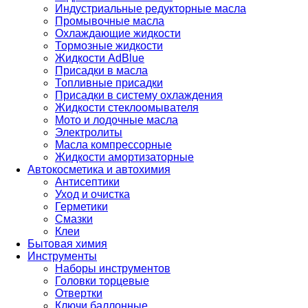
Индустриальные редукторные масла
Промывочные масла
Охлаждающие жидкости
Тормозные жидкости
Жидкости AdBlue
Присадки в масла
Топливные присадки
Присадки в систему охлаждения
Жидкости стеклоомывателя
Мото и лодочные масла
Электролиты
Масла компрессорные
Жидкости амортизаторные
Автокосметика и автохимия
Антисептики
Уход и очистка
Герметики
Смазки
Клеи
Бытовая химия
Инструменты
Наборы инструментов
Головки торцевые
Отвертки
Ключи баллонные