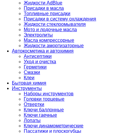
Жидкости AdBlue
Присадки в масла
Топливные присадки
Присадки в систему охлаждения
Жидкости стеклоомывателя
Мото и лодочные масла
Электролиты
Масла компрессорные
Жидкости амортизаторные
Автокосметика и автохимия
Антисептики
Уход и очистка
Герметики
Смазки
Клеи
Бытовая химия
Инструменты
Наборы инструментов
Головки торцевые
Отвертки
Ключи баллонные
Ключи гаечные
Лопаты
Ключи динамометрические
Пассатижи и плоскогубцы