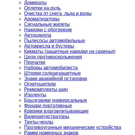
Домкраты
Оплетки на руль
Очистка от снега, льда и воды
Ароматизаторы
Сигнальные жилеты
Накидки с обогревом
Автоодеяла
Пылесосы автомобильные
Автокресла и бустеры
Кикматы (защитные накидки на сиденья)
Цепи противоскольжения
Перчатки
Наборы автомобилиста
Шторки солнцезащитные
Знаки аварийной остановки
Огнетушители
Ремкомплекты шин
Изоленты
Брызговики универсальные
Фонари портативные
Коврики влаговпитывающие
Видеорегистраторы
Тенты-чехлы
Противоугонные механические устройства
Рамки номерных знаков