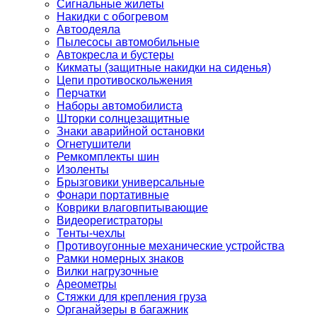
Сигнальные жилеты
Накидки с обогревом
Автоодеяла
Пылесосы автомобильные
Автокресла и бустеры
Кикматы (защитные накидки на сиденья)
Цепи противоскольжения
Перчатки
Наборы автомобилиста
Шторки солнцезащитные
Знаки аварийной остановки
Огнетушители
Ремкомплекты шин
Изоленты
Брызговики универсальные
Фонари портативные
Коврики влаговпитывающие
Видеорегистраторы
Тенты-чехлы
Противоугонные механические устройства
Рамки номерных знаков
Вилки нагрузочные
Ареометры
Стяжки для крепления груза
Органайзеры в багажник