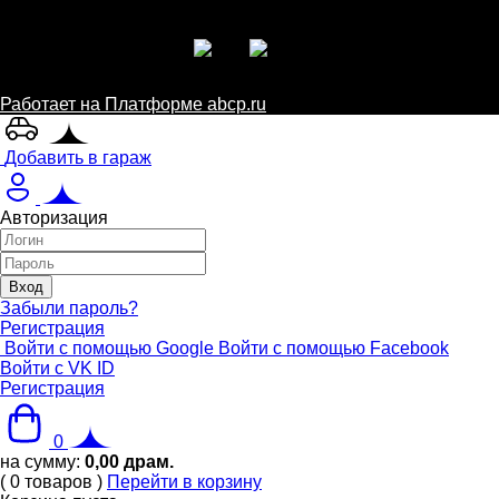
Работает на Платформе abcp.ru
Добавить в гараж
Авторизация
Забыли пароль?
Регистрация
Войти с помощью Google
Войти с помощью Facebook
Войти с VK ID
Регистрация
0
на сумму:
0,00
драм.
(
0
товаров
)
Перейти в корзину