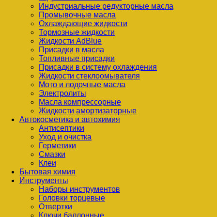
Индустриальные редукторные масла
Промывочные масла
Охлаждающие жидкости
Тормозные жидкости
Жидкости AdBlue
Присадки в масла
Топливные присадки
Присадки в систему охлаждения
Жидкости стеклоомывателя
Мото и лодочные масла
Электролиты
Масла компрессорные
Жидкости амортизаторные
Автокосметика и автохимия
Антисептики
Уход и очистка
Герметики
Смазки
Клеи
Бытовая химия
Инструменты
Наборы инструментов
Головки торцевые
Отвертки
Ключи баллонные