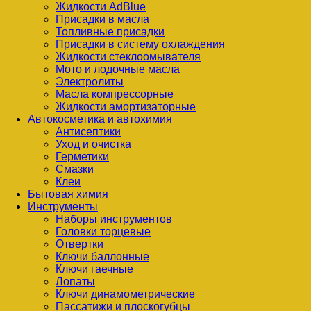
Жидкости AdBlue
Присадки в масла
Топливные присадки
Присадки в систему охлаждения
Жидкости стеклоомывателя
Мото и лодочные масла
Электролиты
Масла компрессорные
Жидкости амортизаторные
Автокосметика и автохимия
Антисептики
Уход и очистка
Герметики
Смазки
Клеи
Бытовая химия
Инструменты
Наборы инструментов
Головки торцевые
Отвертки
Ключи баллонные
Ключи гаечные
Лопаты
Ключи динамометрические
Пассатижи и плоскогубцы