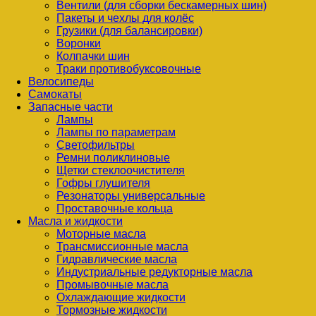
Вентили (для сборки бескамерных шин)
Пакеты и чехлы для колёс
Грузики (для балансировки)
Воронки
Колпачки шин
Траки противобуксовочные
Велосипеды
Самокаты
Запасные части
Лампы
Лампы по параметрам
Светофильтры
Ремни поликлиновые
Щетки стеклоочистителя
Гофры глушителя
Резонаторы универсальные
Проставочные кольца
Масла и жидкости
Моторные масла
Трансмиссионные масла
Гидравлические масла
Индустриальные редукторные масла
Промывочные масла
Охлаждающие жидкости
Тормозные жидкости