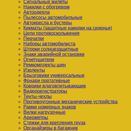
Сигнальные жилеты
Накидки с обогревом
Автоодеяла
Пылесосы автомобильные
Автокресла и бустеры
Кикматы (защитные накидки на сиденья)
Цепи противоскольжения
Перчатки
Наборы автомобилиста
Шторки солнцезащитные
Знаки аварийной остановки
Огнетушители
Ремкомплекты шин
Изоленты
Брызговики универсальные
Фонари портативные
Коврики влаговпитывающие
Видеорегистраторы
Тенты-чехлы
Противоугонные механические устройства
Рамки номерных знаков
Вилки нагрузочные
Ареометры
Стяжки для крепления груза
Органайзеры в багажник