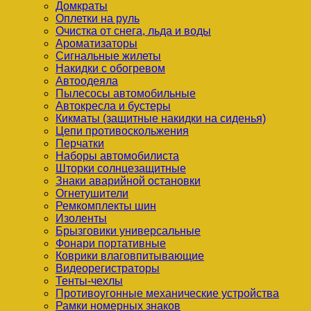
Домкраты
Оплетки на руль
Очистка от снега, льда и воды
Ароматизаторы
Сигнальные жилеты
Накидки с обогревом
Автоодеяла
Пылесосы автомобильные
Автокресла и бустеры
Кикматы (защитные накидки на сиденья)
Цепи противоскольжения
Перчатки
Наборы автомобилиста
Шторки солнцезащитные
Знаки аварийной остановки
Огнетушители
Ремкомплекты шин
Изоленты
Брызговики универсальные
Фонари портативные
Коврики влаговпитывающие
Видеорегистраторы
Тенты-чехлы
Противоугонные механические устройства
Рамки номерных знаков