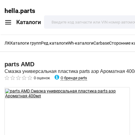
hella.parts
Каталоги
ЛК
Каталоги групп
Ред.каталоги
Wh-каталоги
Carbase
Сторонние к
parts
AMD
Смазка универсальная пластика parts аэр Ароматная 40
О бренде parts
0 оценок