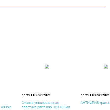
parts 1180965902
parts 1180965902
я
Смазка универсальная
АНТИФРИЗ красны
К 400мл
пластика parts аэр ПхВ 400мл