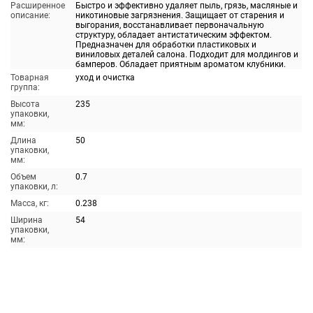
Расширенное
Быстро и эффективно удаляет пыль, грязь, масляные и
описание:
никотиновые загрязнения. Защищает от старения и
выгорания, восстанавливает первоначальную
структуру, обладает антистатическим эффектом.
Предназначен для обработки пластиковых и
виниловых деталей салона. Подходит для молдингов и
бамперов. Обладает приятным ароматом клубники.
Товарная
уход и очистка
группа:
Высота
235
упаковки,
мм:
Длина
50
упаковки,
мм:
Объем
0.7
упаковки, л:
Масса, кг:
0.238
Ширина
54
упаковки,
мм: