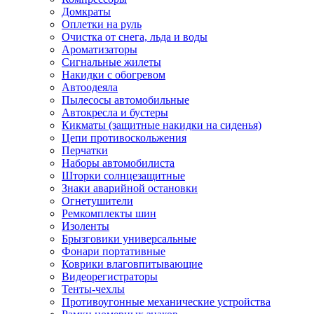
Домкраты
Оплетки на руль
Очистка от снега, льда и воды
Ароматизаторы
Сигнальные жилеты
Накидки с обогревом
Автоодеяла
Пылесосы автомобильные
Автокресла и бустеры
Кикматы (защитные накидки на сиденья)
Цепи противоскольжения
Перчатки
Наборы автомобилиста
Шторки солнцезащитные
Знаки аварийной остановки
Огнетушители
Ремкомплекты шин
Изоленты
Брызговики универсальные
Фонари портативные
Коврики влаговпитывающие
Видеорегистраторы
Тенты-чехлы
Противоугонные механические устройства