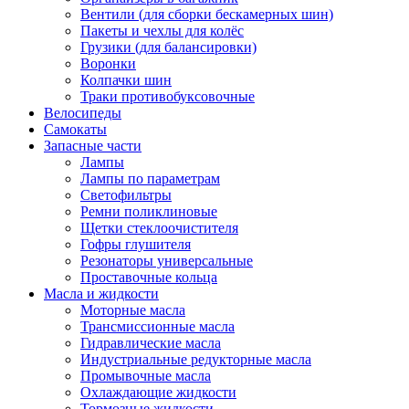
Вентили (для сборки бескамерных шин)
Пакеты и чехлы для колёс
Грузики (для балансировки)
Воронки
Колпачки шин
Траки противобуксовочные
Велосипеды
Самокаты
Запасные части
Лампы
Лампы по параметрам
Светофильтры
Ремни поликлиновые
Щетки стеклоочистителя
Гофры глушителя
Резонаторы универсальные
Проставочные кольца
Масла и жидкости
Моторные масла
Трансмиссионные масла
Гидравлические масла
Индустриальные редукторные масла
Промывочные масла
Охлаждающие жидкости
Тормозные жидкости