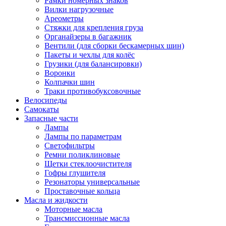
Рамки номерных знаков
Вилки нагрузочные
Ареометры
Стяжки для крепления груза
Органайзеры в багажник
Вентили (для сборки бескамерных шин)
Пакеты и чехлы для колёс
Грузики (для балансировки)
Воронки
Колпачки шин
Траки противобуксовочные
Велосипеды
Самокаты
Запасные части
Лампы
Лампы по параметрам
Светофильтры
Ремни поликлиновые
Щетки стеклоочистителя
Гофры глушителя
Резонаторы универсальные
Проставочные кольца
Масла и жидкости
Моторные масла
Трансмиссионные масла