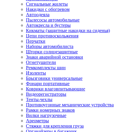
Сигнальные жилеты
Накидки с обогревом
Автоодеяла
Пылесосы автомобильные
Автокресла и бустеры
Кикматы (защитные накидки на сиденья)
Цепи противоскольжения
Перчатки
Наборы автомобилиста
Шторки солнцезащитные
Знаки аварийной остановки
Огнетушители
Ремкомплекты шин
Изоленты
Брызговики универсальные
Фонари портативные
Коврики влаговпитывающие
Видеорегистраторы
Тенты-чехлы
Противоугонные механические устройства
Рамки номерных знаков
Вилки нагрузочные
Ареометры
Стяжки для крепления груза
Органайзеры в багажник