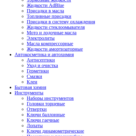
Жидкости AdBlue
Присадки в масла
Топливные присадки
Присадки в систему охлаждения
Жидкости стеклоомывателя
Мото и лодочные масла
Электролиты
Масла компрессорные
Жидкости амортизаторные
Автокосметика и автохимия
Антисептики
Уход и очистка
Герметики
Смазки
Клеи
Бытовая химия
Инструменты
Наборы инструментов
Головки торцевые
Отвертки
Ключи баллонные
Ключи гаечные
Лопаты
Ключи динамометрические