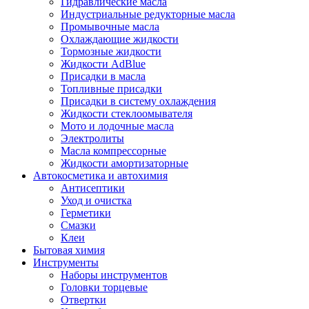
Гидравлические масла
Индустриальные редукторные масла
Промывочные масла
Охлаждающие жидкости
Тормозные жидкости
Жидкости AdBlue
Присадки в масла
Топливные присадки
Присадки в систему охлаждения
Жидкости стеклоомывателя
Мото и лодочные масла
Электролиты
Масла компрессорные
Жидкости амортизаторные
Автокосметика и автохимия
Антисептики
Уход и очистка
Герметики
Смазки
Клеи
Бытовая химия
Инструменты
Наборы инструментов
Головки торцевые
Отвертки