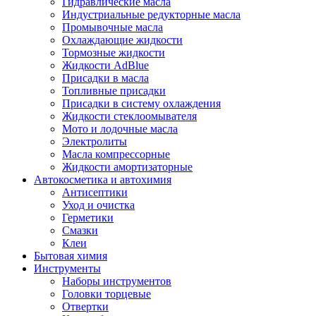
Гидравлические масла
Индустриальные редукторные масла
Промывочные масла
Охлаждающие жидкости
Тормозные жидкости
Жидкости AdBlue
Присадки в масла
Топливные присадки
Присадки в систему охлаждения
Жидкости стеклоомывателя
Мото и лодочные масла
Электролиты
Масла компрессорные
Жидкости амортизаторные
Автокосметика и автохимия
Антисептики
Уход и очистка
Герметики
Смазки
Клеи
Бытовая химия
Инструменты
Наборы инструментов
Головки торцевые
Отвертки