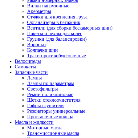
Рамки номерных знаков
Вилки нагрузочные
Ареометры
Стяжки для крепления груза
Органайзеры в багажник
Вентили (для сборки бескамерных шин)
Пакеты и чехлы для колёс
Грузики (для балансировки)
Воронки
Колпачки шин
Траки противобуксовочные
Велосипеды
Самокаты
Запасные части
Лампы
Лампы по параметрам
Светофильтры
Ремни поликлиновые
Щетки стеклоочистителя
Гофры глушителя
Резонаторы универсальные
Проставочные кольца
Масла и жидкости
Моторные масла
Трансмиссионные масла