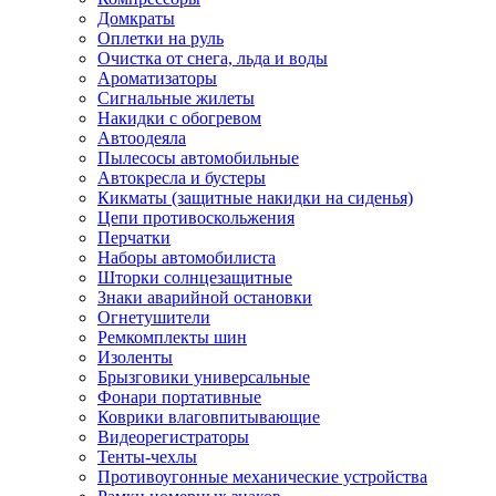
Домкраты
Оплетки на руль
Очистка от снега, льда и воды
Ароматизаторы
Сигнальные жилеты
Накидки с обогревом
Автоодеяла
Пылесосы автомобильные
Автокресла и бустеры
Кикматы (защитные накидки на сиденья)
Цепи противоскольжения
Перчатки
Наборы автомобилиста
Шторки солнцезащитные
Знаки аварийной остановки
Огнетушители
Ремкомплекты шин
Изоленты
Брызговики универсальные
Фонари портативные
Коврики влаговпитывающие
Видеорегистраторы
Тенты-чехлы
Противоугонные механические устройства