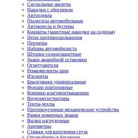
Сигнальные жилеты
Накидки с обогревом
Автоодеяла
Пылесосы автомобильные
Автокресла и бустеры
Кикматы (защитные накидки на сиденья)
Цепи противоскольжения
Перчатки
Наборы автомобилиста
Шторки солнцезащитные
Знаки аварийной остановки
Огнетушители
Ремкомплекты шин
Изоленты
Брызговики универсальные
Фонари портативные
Коврики влаговпитывающие
Видеорегистраторы
Тенты-чехлы
Противоугонные механические устройства
Рамки номерных знаков
Вилки нагрузочные
Ареометры
Стяжки для крепления груза
Органайзеры в багажник