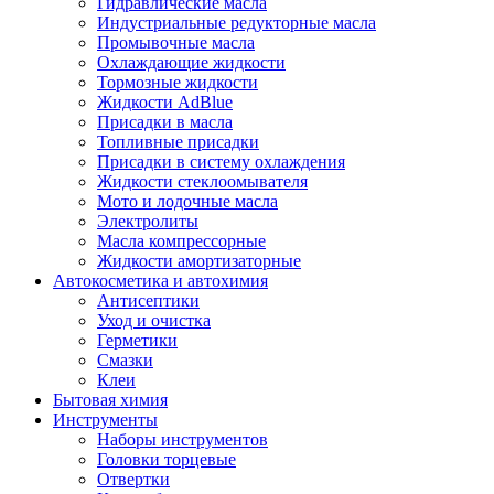
Гидравлические масла
Индустриальные редукторные масла
Промывочные масла
Охлаждающие жидкости
Тормозные жидкости
Жидкости AdBlue
Присадки в масла
Топливные присадки
Присадки в систему охлаждения
Жидкости стеклоомывателя
Мото и лодочные масла
Электролиты
Масла компрессорные
Жидкости амортизаторные
Автокосметика и автохимия
Антисептики
Уход и очистка
Герметики
Смазки
Клеи
Бытовая химия
Инструменты
Наборы инструментов
Головки торцевые
Отвертки