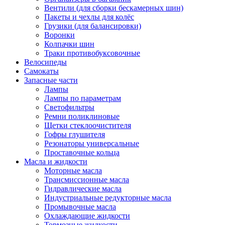
Вентили (для сборки бескамерных шин)
Пакеты и чехлы для колёс
Грузики (для балансировки)
Воронки
Колпачки шин
Траки противобуксовочные
Велосипеды
Самокаты
Запасные части
Лампы
Лампы по параметрам
Светофильтры
Ремни поликлиновые
Щетки стеклоочистителя
Гофры глушителя
Резонаторы универсальные
Проставочные кольца
Масла и жидкости
Моторные масла
Трансмиссионные масла
Гидравлические масла
Индустриальные редукторные масла
Промывочные масла
Охлаждающие жидкости
Тормозные жидкости