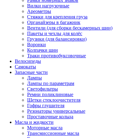
Рамки номерных знаков
Вилки нагрузочные
Ареометры
Стяжки для крепления груза
Органайзеры в багажник
Вентили (для сборки бескамерных шин)
Пакеты и чехлы для колёс
Грузики (для балансировки)
Воронки
Колпачки шин
Траки противобуксовочные
Велосипеды
Самокаты
Запасные части
Лампы
Лампы по параметрам
Светофильтры
Ремни поликлиновые
Щетки стеклоочистителя
Гофры глушителя
Резонаторы универсальные
Проставочные кольца
Масла и жидкости
Моторные масла
Трансмиссионные масла