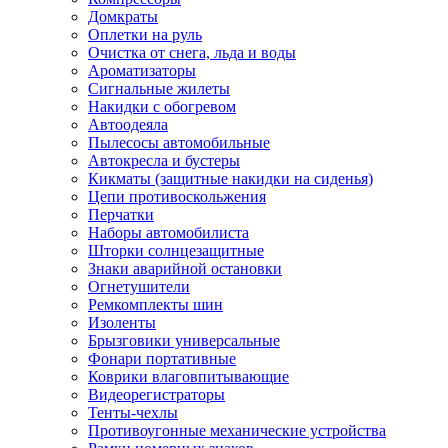
Домкраты
Оплетки на руль
Очистка от снега, льда и воды
Ароматизаторы
Сигнальные жилеты
Накидки с обогревом
Автоодеяла
Пылесосы автомобильные
Автокресла и бустеры
Кикматы (защитные накидки на сиденья)
Цепи противоскольжения
Перчатки
Наборы автомобилиста
Шторки солнцезащитные
Знаки аварийной остановки
Огнетушители
Ремкомплекты шин
Изоленты
Брызговики универсальные
Фонари портативные
Коврики влаговпитывающие
Видеорегистраторы
Тенты-чехлы
Противоугонные механические устройства