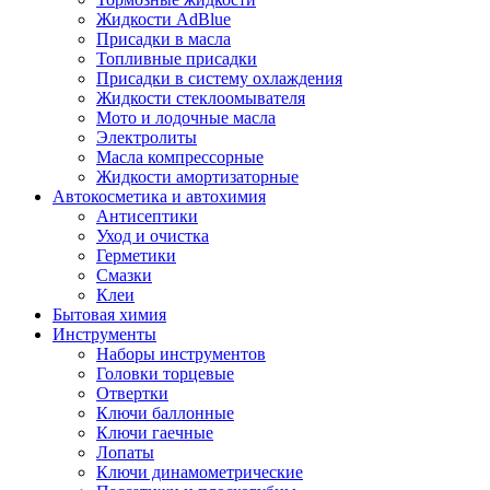
Жидкости AdBlue
Присадки в масла
Топливные присадки
Присадки в систему охлаждения
Жидкости стеклоомывателя
Мото и лодочные масла
Электролиты
Масла компрессорные
Жидкости амортизаторные
Автокосметика и автохимия
Антисептики
Уход и очистка
Герметики
Смазки
Клеи
Бытовая химия
Инструменты
Наборы инструментов
Головки торцевые
Отвертки
Ключи баллонные
Ключи гаечные
Лопаты
Ключи динамометрические