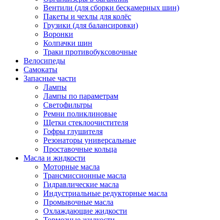
Вентили (для сборки бескамерных шин)
Пакеты и чехлы для колёс
Грузики (для балансировки)
Воронки
Колпачки шин
Траки противобуксовочные
Велосипеды
Самокаты
Запасные части
Лампы
Лампы по параметрам
Светофильтры
Ремни поликлиновые
Щетки стеклоочистителя
Гофры глушителя
Резонаторы универсальные
Проставочные кольца
Масла и жидкости
Моторные масла
Трансмиссионные масла
Гидравлические масла
Индустриальные редукторные масла
Промывочные масла
Охлаждающие жидкости
Тормозные жидкости