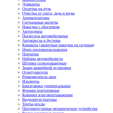
Домкраты
Оплетки на руль
Очистка от снега, льда и воды
Ароматизаторы
Сигнальные жилеты
Накидки с обогревом
Автоодеяла
Пылесосы автомобильные
Автокресла и бустеры
Кикматы (защитные накидки на сиденья)
Цепи противоскольжения
Перчатки
Наборы автомобилиста
Шторки солнцезащитные
Знаки аварийной остановки
Огнетушители
Ремкомплекты шин
Изоленты
Брызговики универсальные
Фонари портативные
Коврики влаговпитывающие
Видеорегистраторы
Тенты-чехлы
Противоугонные механические устройства