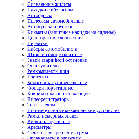
Сигнальные жилеты
Накидки с обогревом
Автоодеяла
Пылесосы автомобильные
Автокресла и бустеры
Кикматы (защитные накидки на сиденья)
Цепи противоскольжения
Перчатки
Наборы автомобилиста
Шторки солнцезащитные
Знаки аварийной остановки
Огнетушители
Ремкомплекты шин
Изоленты
Брызговики универсальные
Фонари портативные
Коврики влаговпитывающие
Видеорегистраторы
Тенты-чехлы
Противоугонные механические устройства
Рамки номерных знаков
Вилки нагрузочные
Ареометры
Стяжки для крепления груза
Органайзеры в багажник