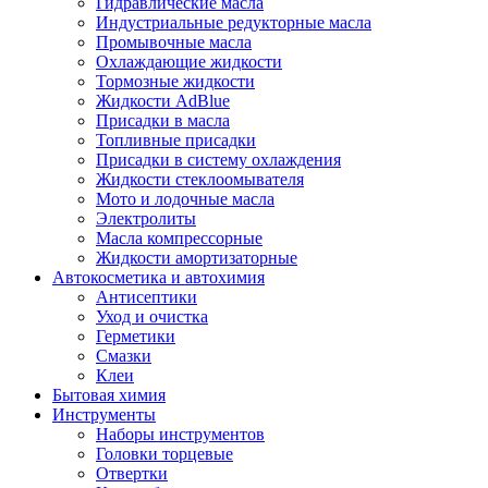
Гидравлические масла
Индустриальные редукторные масла
Промывочные масла
Охлаждающие жидкости
Тормозные жидкости
Жидкости AdBlue
Присадки в масла
Топливные присадки
Присадки в систему охлаждения
Жидкости стеклоомывателя
Мото и лодочные масла
Электролиты
Масла компрессорные
Жидкости амортизаторные
Автокосметика и автохимия
Антисептики
Уход и очистка
Герметики
Смазки
Клеи
Бытовая химия
Инструменты
Наборы инструментов
Головки торцевые
Отвертки