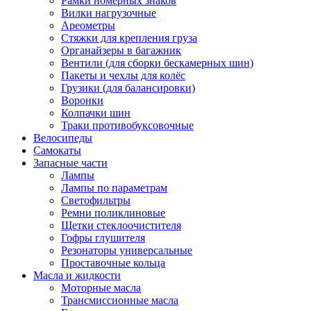
Рамки номерных знаков
Вилки нагрузочные
Ареометры
Стяжки для крепления груза
Органайзеры в багажник
Вентили (для сборки бескамерных шин)
Пакеты и чехлы для колёс
Грузики (для балансировки)
Воронки
Колпачки шин
Траки противобуксовочные
Велосипеды
Самокаты
Запасные части
Лампы
Лампы по параметрам
Светофильтры
Ремни поликлиновые
Щетки стеклоочистителя
Гофры глушителя
Резонаторы универсальные
Проставочные кольца
Масла и жидкости
Моторные масла
Трансмиссионные масла