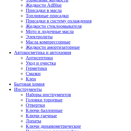
Жидкости AdBlue
Присадки в масла
Топливные присадки
Присадки в систему охлаждения
Жидкости стеклоомывателя
Мото и лодочные масла
Электролиты
Масла компрессорные
Жидкости амортизаторные
Автокосметика и автохимия
Антисептики
Уход и очистка
Герметики
Смазки
Клеи
Бытовая химия
Инструменты
Наборы инструментов
Головки торцевые
Отвертки
Ключи баллонные
Ключи гаечные
Лопаты
Ключи динамометрические