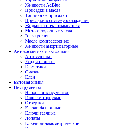
Жидкости AdBlue
Присадки в масла
Топливные присадки
Присадки в систему охлаждения
Жидкости стеклоомывателя
Мото и лодочные масла
Электролиты
Масла компрессорные
Жидкости амортизаторные
Автокосметика и автохимия
Антисептики
Уход и очистка
Герметики
Смазки
Клеи
Бытовая химия
Инструменты
Наборы инструментов
Головки торцевые
Отвертки
Ключи баллонные
Ключи гаечные
Лопаты
Ключи динамометрические