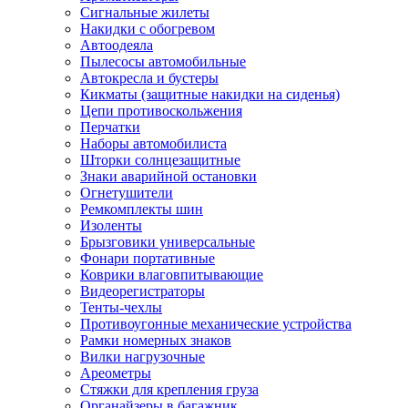
Сигнальные жилеты
Накидки с обогревом
Автоодеяла
Пылесосы автомобильные
Автокресла и бустеры
Кикматы (защитные накидки на сиденья)
Цепи противоскольжения
Перчатки
Наборы автомобилиста
Шторки солнцезащитные
Знаки аварийной остановки
Огнетушители
Ремкомплекты шин
Изоленты
Брызговики универсальные
Фонари портативные
Коврики влаговпитывающие
Видеорегистраторы
Тенты-чехлы
Противоугонные механические устройства
Рамки номерных знаков
Вилки нагрузочные
Ареометры
Стяжки для крепления груза
Органайзеры в багажник