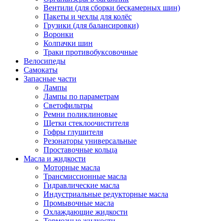
Вентили (для сборки бескамерных шин)
Пакеты и чехлы для колёс
Грузики (для балансировки)
Воронки
Колпачки шин
Траки противобуксовочные
Велосипеды
Самокаты
Запасные части
Лампы
Лампы по параметрам
Светофильтры
Ремни поликлиновые
Щетки стеклоочистителя
Гофры глушителя
Резонаторы универсальные
Проставочные кольца
Масла и жидкости
Моторные масла
Трансмиссионные масла
Гидравлические масла
Индустриальные редукторные масла
Промывочные масла
Охлаждающие жидкости
Тормозные жидкости