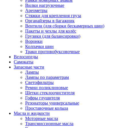
Рамки номерных знаков
Вилки нагрузочные
Ареометры
Стяжки для крепления груза
Органайзеры в багажник
Вентили (для сборки бескамерных шин)
Пакеты и чехлы для колёс
Грузики (для балансировки)
Воронки
Колпачки шин
Траки противобуксовочные
Велосипеды
Самокаты
Запасные части
Лампы
Лампы по параметрам
Светофильтры
Ремни поликлиновые
Щетки стеклоочистителя
Гофры глушителя
Резонаторы универсальные
Проставочные кольца
Масла и жидкости
Моторные масла
Трансмиссионные масла