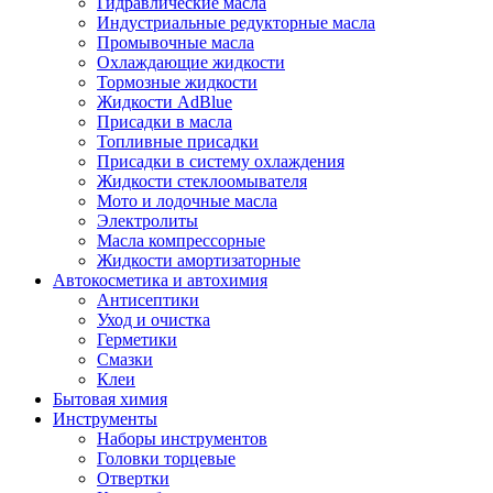
Гидравлические масла
Индустриальные редукторные масла
Промывочные масла
Охлаждающие жидкости
Тормозные жидкости
Жидкости AdBlue
Присадки в масла
Топливные присадки
Присадки в систему охлаждения
Жидкости стеклоомывателя
Мото и лодочные масла
Электролиты
Масла компрессорные
Жидкости амортизаторные
Автокосметика и автохимия
Антисептики
Уход и очистка
Герметики
Смазки
Клеи
Бытовая химия
Инструменты
Наборы инструментов
Головки торцевые
Отвертки