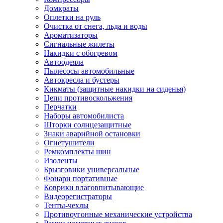
Домкраты
Оплетки на руль
Очистка от снега, льда и воды
Ароматизаторы
Сигнальные жилеты
Накидки с обогревом
Автоодеяла
Пылесосы автомобильные
Автокресла и бустеры
Кикматы (защитные накидки на сиденья)
Цепи противоскольжения
Перчатки
Наборы автомобилиста
Шторки солнцезащитные
Знаки аварийной остановки
Огнетушители
Ремкомплекты шин
Изоленты
Брызговики универсальные
Фонари портативные
Коврики влаговпитывающие
Видеорегистраторы
Тенты-чехлы
Противоугонные механические устройства