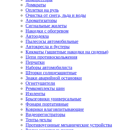
Домкраты
Оплетки на руль
Очистка от снега, льда и воды
Ароматизаторы
Сигнальные жилеты
Накидки с обогревом
Автоодеяла
Пылесосы автомобильные
Автокресла и бустеры
Кикматы (защитные накидки на сиденья)
Цепи противоскольжения
Перчатки
Наборы автомобилиста
Шторки солнцезащитные
Знаки аварийной остановки
Огнетушители
Ремкомплекты шин
Изоленты
Брызговики универсальные
Фонари портативные
Коврики влаговпитывающие
Видеорегистраторы
Тенты-чехлы
Противоугонные механические устройства