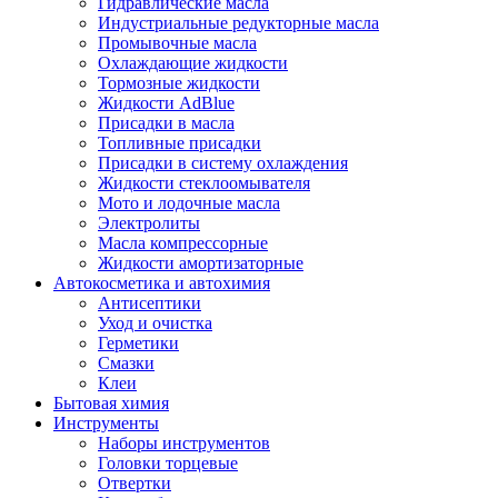
Гидравлические масла
Индустриальные редукторные масла
Промывочные масла
Охлаждающие жидкости
Тормозные жидкости
Жидкости AdBlue
Присадки в масла
Топливные присадки
Присадки в систему охлаждения
Жидкости стеклоомывателя
Мото и лодочные масла
Электролиты
Масла компрессорные
Жидкости амортизаторные
Автокосметика и автохимия
Антисептики
Уход и очистка
Герметики
Смазки
Клеи
Бытовая химия
Инструменты
Наборы инструментов
Головки торцевые
Отвертки