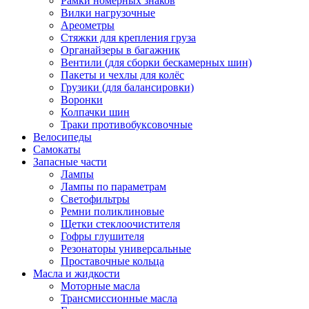
Рамки номерных знаков
Вилки нагрузочные
Ареометры
Стяжки для крепления груза
Органайзеры в багажник
Вентили (для сборки бескамерных шин)
Пакеты и чехлы для колёс
Грузики (для балансировки)
Воронки
Колпачки шин
Траки противобуксовочные
Велосипеды
Самокаты
Запасные части
Лампы
Лампы по параметрам
Светофильтры
Ремни поликлиновые
Щетки стеклоочистителя
Гофры глушителя
Резонаторы универсальные
Проставочные кольца
Масла и жидкости
Моторные масла
Трансмиссионные масла