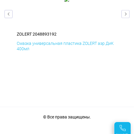
ZOLERT 2048893192
ZOL
мД
Смазка универсальная пластика ZOLERT аэр ДиК
Сма
400мл
40
© Все права защищены.