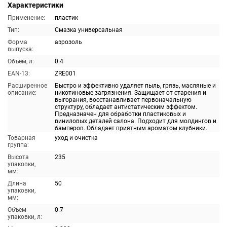
Характеристики
Применение:
пластик
Тип:
Смазка универсальная
Форма
аэрозоль
выпуска:
Объём, л:
0.4
EAN-13:
ZRE001
Расширенное
Быстро и эффективно удаляет пыль, грязь, масляные и
описание:
никотиновые загрязнения. Защищает от старения и
выгорания, восстанавливает первоначальную
структуру, обладает антистатическим эффектом.
Предназначен для обработки пластиковых и
виниловых деталей салона. Подходит для молдингов и
бамперов. Обладает приятным ароматом клубники.
Товарная
уход и очистка
группа:
Высота
235
упаковки,
мм:
Длина
50
упаковки,
мм:
Объем
0.7
упаковки, л: