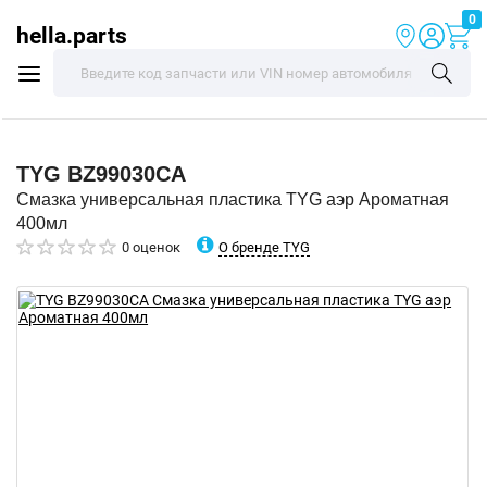
0
hella.parts
TYG
BZ99030CA
Смазка универсальная пластика TYG аэр Ароматная
400мл
О бренде TYG
0 оценок