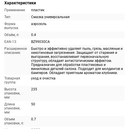
Характеристики
Применение:
пластик
Тип:
Смазка универсальная
Форма
аэрозоль
выпуска:
Объём, л:
0.4
EAN-13:
BZ99030CA
Расширенное
Быстро и эффективно удаляет пыль, грязь, масляные и
описание:
никотиновые загрязнения. Защищает от старения и
выгорания, восстанавливает первоначальную
структуру, обладает антистатическим эффектом.
Предназначен для обработки пластиковых и
виниловых деталей салона. Подходит для молдингов и
бамперов. Обладает приятным ароматом клубники.
Товарная
уход и очистка
группа:
Высота
235
упаковки,
мм:
Длина
50
упаковки,
мм:
Объем
0.7
упаковки, л: