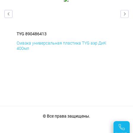
TYG 890486413
TYG
Смазка универсальная пластика TYG аэр ДиК
Сма
400мл
40
© Все права защищены.