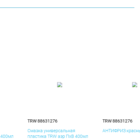
TRW 88631276
TRW 88631276
я
Смазка универсальная
АНТИФРИЗ красны
 400мл
пластика TRW аэр ПхВ 400мл