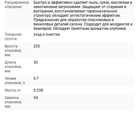
Расширенное
Быстро и эффективно удаляет пыль, грязь, масляные и
описание:
никотиновые загрязнения. Защищает от старения и
выгорания, восстанавливает первоначальную
структуру, обладает антистатическим эффектом.
Предназначен для обработки пластиковых и
виниловых деталей салона. Подходит для молдингов и
бамперов. Обладает приятным ароматом клубники.
Товарная
уход и очистка
группа:
Высота
235
упаковки,
мм:
Длина
50
упаковки,
мм:
Объем
0.7
упаковки, л:
Масса, кг:
0.238
Ширина
54
упаковки,
мм: