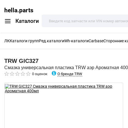
hella.parts
Каталоги
ЛК
Каталоги групп
Ред.каталоги
Wh-каталоги
Carbase
Сторонние к
TRW
GIC327
Смазка универсальная пластика TRW аэр Ароматная 40
О бренде TRW
0 оценок