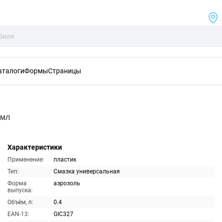
аталоги
Формы
Страницы
0мл
Характеристики
Применение:
пластик
Тип:
Смазка универсальная
Форма
аэрозоль
выпуска:
Объём, л:
0.4
EAN-13:
GIC327