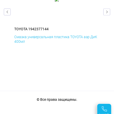
TOYOTA 1942377144
TOY
БмД
Смазка универсальная пластика TOYOTA аэр ДиК
Сма
400мл
40
© Все права защищены.