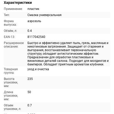
Характеристики
Применение:
пластик
Тип:
Смазка универсальная
Форма
аэрозоль
выпуска:
Объём, л:
0.4
EAN-13:
8117042540
Расширенное
Быстро и эффективно удаляет пыль, грязь, масляные и
описание:
никотиновые загрязнения. Защищает от старения и
выгорания, восстанавливает первоначальную
структуру, обладает антистатическим эффектом.
Предназначен для обработки пластиковых и
виниловых деталей салона. Подходит для молдингов и
бамперов. Обладает приятным ароматом клубники.
Товарная
уход и очистка
группа:
Высота
235
упаковки,
мм:
Длина
50
упаковки,
мм:
Объем
0.7
упаковки, л: