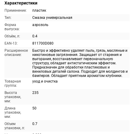
Характеристики
Применение:
пластик
Тип:
Смазка универсальная
Форма
аэрозоль
выпуска:
Объём, л:
0.4
EAN-13:
811700D080
Расширенное
Быстро и эффективно удаляет пыль, грязь, масляные и
описание:
никотиновые загрязнения. Защищает от старения и
выгорания, восстанавливает первоначальную
структуру, обладает антистатическим эффектом.
Предназначен для обработки пластиковых и
виниловых деталей салона. Подходит для молдингов и
бамперов. Обладает приятным ароматом клубники.
Товарная
уход и очистка
группа:
Высота
235
упаковки,
мм:
Длина
50
упаковки,
мм:
Объем
0.7
упаковки, л: