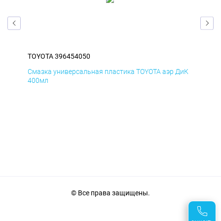
TOYOTA 396454050
TOY
БмД
Смазка универсальная пластика TOYOTA аэр ДиК
Сма
400мл
40
© Все права защищены.