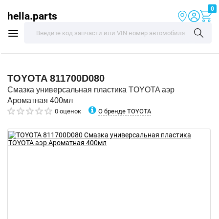
0
hella.parts
TOYOTA
811700D080
Смазка универсальная пластика TOYOTA аэр
Ароматная 400мл
О бренде TOYOTA
0 оценок