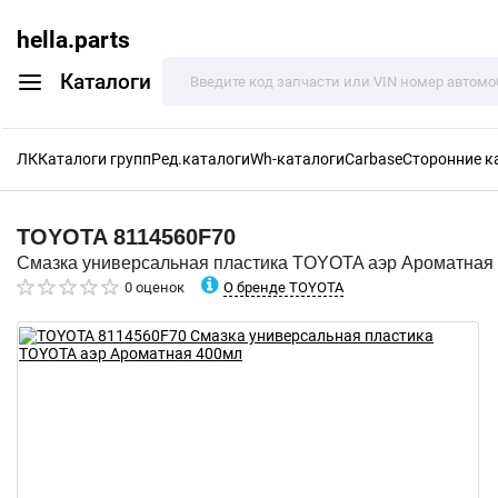
hella.parts
Каталоги
ЛК
Каталоги групп
Ред.каталоги
Wh-каталоги
Carbase
Сторонние к
TOYOTA
8114560F70
Смазка универсальная пластика TOYOTA аэр Ароматная
О бренде TOYOTA
0 оценок