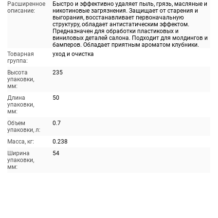
Расширенное
Быстро и эффективно удаляет пыль, грязь, масляные и
описание:
никотиновые загрязнения. Защищает от старения и
выгорания, восстанавливает первоначальную
структуру, обладает антистатическим эффектом.
Предназначен для обработки пластиковых и
виниловых деталей салона. Подходит для молдингов и
бамперов. Обладает приятным ароматом клубники.
Товарная
уход и очистка
группа:
Высота
235
упаковки,
мм:
Длина
50
упаковки,
мм:
Объем
0.7
упаковки, л:
Масса, кг:
0.238
Ширина
54
упаковки,
мм: