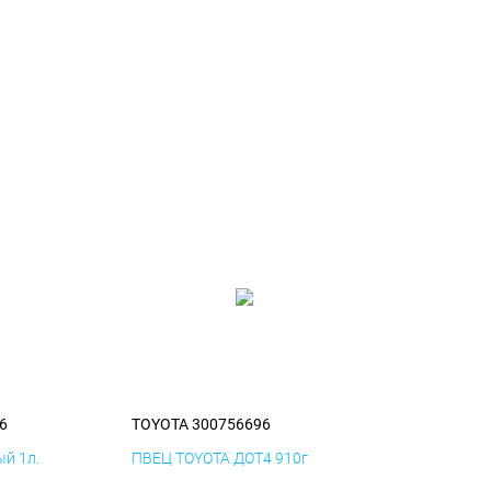
6
TOYOTA 300756696
й 1л.
ПВЕЦ TOYOTA ДОТ4 910г