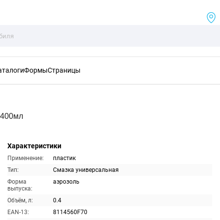
аталоги
Формы
Страницы
 400мл
Характеристики
Применение:
пластик
Тип:
Смазка универсальная
Форма
аэрозоль
выпуска:
Объём, л:
0.4
EAN-13:
8114560F70