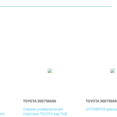
TOYOTA 300756696
TOYOTA 30075669
я
Смазка универсальная
АНТИФРИЗ красны
ДиК
пластика TOYOTA аэр ПхВ