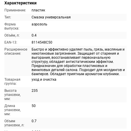
Характеристики
Применение:
пластик
Тип:
Смазка универсальная
Форма
аэрозоль
выпуска:
Объём, л:
0.4
EAN-13:
8114548C50
Расширенное
Быстро и эффективно удаляет пыль, грязь, масляные и
описание:
никотиновые загрязнения. Защищает от старения и
выгорания, восстанавливает первоначальную
структуру, обладает антистатическим эффектом.
Предназначен для обработки пластиковых и
виниловых деталей салона. Подходит для молдингов и
бамперов. Обладает приятным ароматом клубники.
Товарная
уход и очистка
группа:
Высота
235
упаковки,
мм:
Длина
50
упаковки,
мм:
Объем
0.7
упаковки, л: