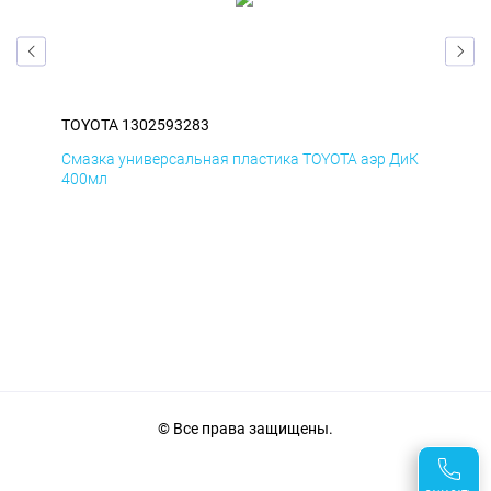
TOYOTA 1302593283
TOY
БмД
Смазка универсальная пластика TOYOTA аэр ДиК
Сма
400мл
40
© Все права защищены.