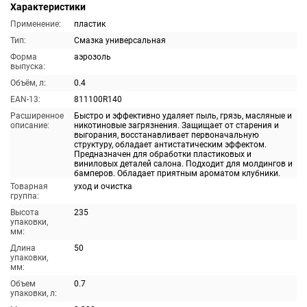
Характеристики
Применение:
пластик
Тип:
Смазка универсальная
Форма
аэрозоль
выпуска:
Объём, л:
0.4
EAN-13:
811100R140
Расширенное
Быстро и эффективно удаляет пыль, грязь, масляные и
описание:
никотиновые загрязнения. Защищает от старения и
выгорания, восстанавливает первоначальную
структуру, обладает антистатическим эффектом.
Предназначен для обработки пластиковых и
виниловых деталей салона. Подходит для молдингов и
бамперов. Обладает приятным ароматом клубники.
Товарная
уход и очистка
группа:
Высота
235
упаковки,
мм:
Длина
50
упаковки,
мм:
Объем
0.7
упаковки, л: