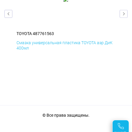
TOYOTA 487761563
TOY
БмД
Смазка универсальная пластика TOYOTA аэр ДиК
Сма
400мл
40
© Все права защищены.