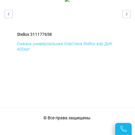
Stellox 311177658
Ste
Д
Смазка универсальная пластика Stellox аэр ДиК
Сма
400мл
40
© Все права защищены.