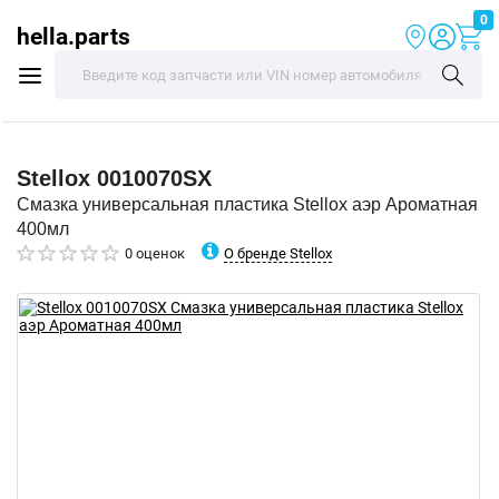
0
hella.parts
Stellox
0010070SX
Смазка универсальная пластика Stellox аэр Ароматная
400мл
О бренде Stellox
0 оценок