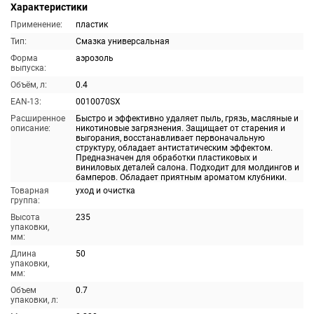
Характеристики
Применение:
пластик
Тип:
Смазка универсальная
Форма
аэрозоль
выпуска:
Объём, л:
0.4
EAN-13:
0010070SX
Расширенное
Быстро и эффективно удаляет пыль, грязь, масляные и
описание:
никотиновые загрязнения. Защищает от старения и
выгорания, восстанавливает первоначальную
структуру, обладает антистатическим эффектом.
Предназначен для обработки пластиковых и
виниловых деталей салона. Подходит для молдингов и
бамперов. Обладает приятным ароматом клубники.
Товарная
уход и очистка
группа:
Высота
235
упаковки,
мм:
Длина
50
упаковки,
мм:
Объем
0.7
упаковки, л: