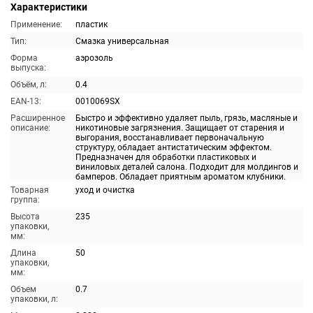
Характеристики
Применение:
пластик
Тип:
Смазка универсальная
Форма
аэрозоль
выпуска:
Объём, л:
0.4
EAN-13:
0010069SX
Расширенное
Быстро и эффективно удаляет пыль, грязь, масляные и
описание:
никотиновые загрязнения. Защищает от старения и
выгорания, восстанавливает первоначальную
структуру, обладает антистатическим эффектом.
Предназначен для обработки пластиковых и
виниловых деталей салона. Подходит для молдингов и
бамперов. Обладает приятным ароматом клубники.
Товарная
уход и очистка
группа:
Высота
235
упаковки,
мм:
Длина
50
упаковки,
мм:
Объем
0.7
упаковки, л: