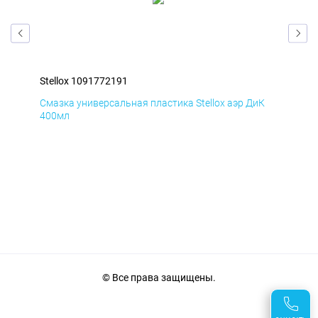
Stellox 1091772191
Ste
Д
Смазка универсальная пластика Stellox аэр ДиК
Сма
400мл
40
© Все права защищены.