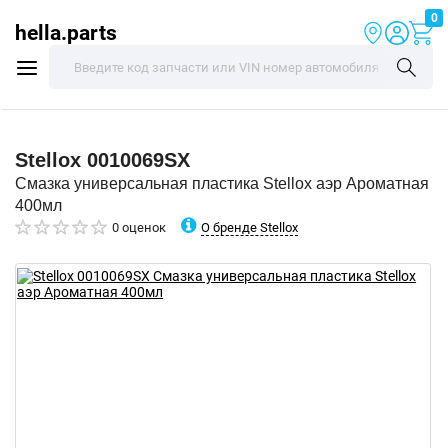
0
hella.parts
Stellox
0010069SX
Смазка универсальная пластика Stellox аэр Ароматная
400мл
О бренде Stellox
0 оценок