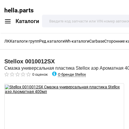
hella.parts
Каталоги
ЛК
Каталоги групп
Ред.каталоги
Wh-каталоги
Carbase
Сторонние к
Stellox
0010012SX
Смазка универсальная пластика Stellox аэр Ароматная 4
О бренде Stellox
0 оценок