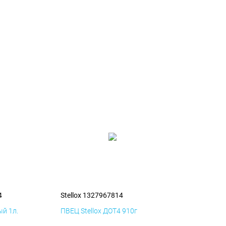
4
Stellox 1327967814
й 1л.
ПВЕЦ Stellox ДОТ4 910г