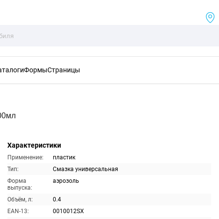
аталоги
Формы
Страницы
00мл
Характеристики
Применение:
пластик
Тип:
Смазка универсальная
Форма
аэрозоль
выпуска:
Объём, л:
0.4
EAN-13:
0010012SX