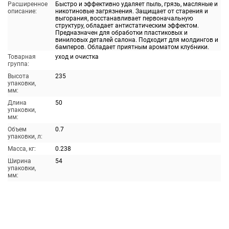
Расширенное
Быстро и эффективно удаляет пыль, грязь, масляные и
описание:
никотиновые загрязнения. Защищает от старения и
выгорания, восстанавливает первоначальную
структуру, обладает антистатическим эффектом.
Предназначен для обработки пластиковых и
виниловых деталей салона. Подходит для молдингов и
бамперов. Обладает приятным ароматом клубники.
Товарная
уход и очистка
группа:
Высота
235
упаковки,
мм:
Длина
50
упаковки,
мм:
Объем
0.7
упаковки, л:
Масса, кг:
0.238
Ширина
54
упаковки,
мм: