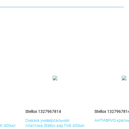
Stellox 1327967814
Stellox 132796781
я
Смазка универсальная
АНТИФРИЗ красны
иК 400мл
пластика Stellox аэр ПхВ 400мл