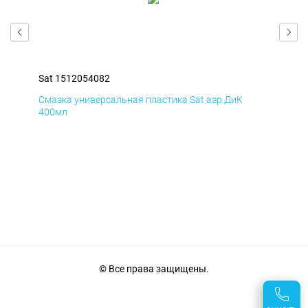
Sat 1512054082
Sat
Смазка универсальная пластика Sat аэр ДиК
Сма
400мл
40
© Все права защищены.