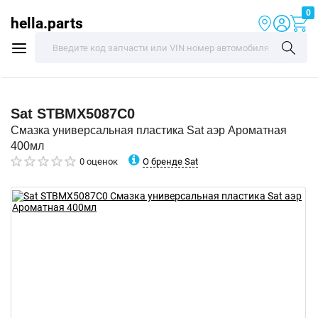
0
hella.parts
Sat
STBMX5087C0
Смазка универсальная пластика Sat аэр Ароматная
400мл
О бренде Sat
0 оценок