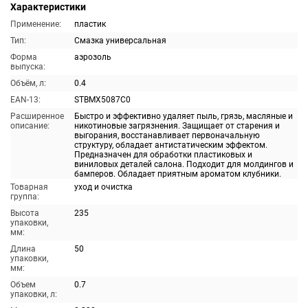
Характеристики
Применение:
пластик
Тип:
Смазка универсальная
Форма
аэрозоль
выпуска:
Объём, л:
0.4
EAN-13:
STBMX5087C0
Расширенное
Быстро и эффективно удаляет пыль, грязь, масляные и
описание:
никотиновые загрязнения. Защищает от старения и
выгорания, восстанавливает первоначальную
структуру, обладает антистатическим эффектом.
Предназначен для обработки пластиковых и
виниловых деталей салона. Подходит для молдингов и
бамперов. Обладает приятным ароматом клубники.
Товарная
уход и очистка
группа:
Высота
235
упаковки,
мм:
Длина
50
упаковки,
мм:
Объем
0.7
упаковки, л: