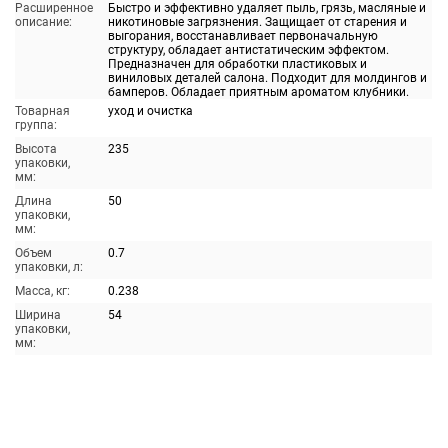
Расширенное
Быстро и эффективно удаляет пыль, грязь, масляные и
описание:
никотиновые загрязнения. Защищает от старения и
выгорания, восстанавливает первоначальную
структуру, обладает антистатическим эффектом.
Предназначен для обработки пластиковых и
виниловых деталей салона. Подходит для молдингов и
бамперов. Обладает приятным ароматом клубники.
Товарная
уход и очистка
группа:
Высота
235
упаковки,
мм:
Длина
50
упаковки,
мм:
Объем
0.7
упаковки, л:
Масса, кг:
0.238
Ширина
54
упаковки,
мм: