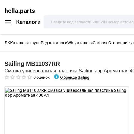
hella.parts
Каталоги
ЛК
Каталоги групп
Ред.каталоги
Wh-каталоги
Carbase
Сторонние к
Sailing
MB11037RR
Смазка универсальная пластика Sailing аэр Ароматная 
О бренде Sailing
0 оценок