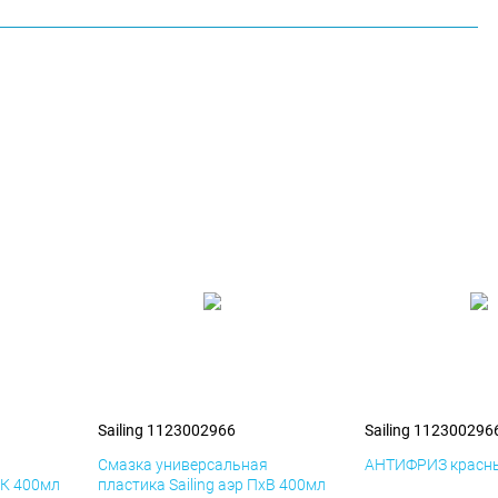
Sailing 1123002966
Sailing 112300296
я
Смазка универсальная
АНТИФРИЗ красны
иК 400мл
пластика Sailing аэр ПхВ 400мл