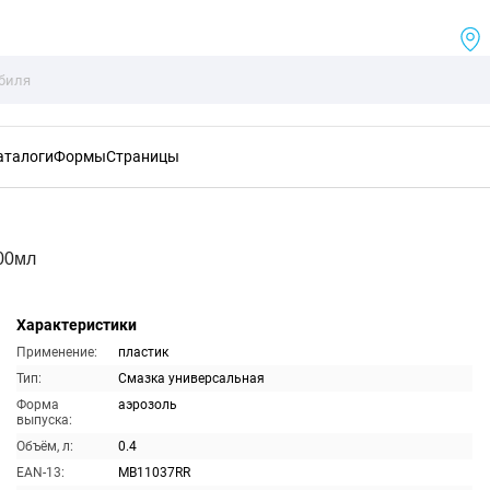
аталоги
Формы
Страницы
400мл
Характеристики
Применение:
пластик
Тип:
Смазка универсальная
Форма
аэрозоль
выпуска:
Объём, л:
0.4
EAN-13:
MB11037RR