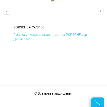
PORSCHE 67570456
PO
Смазка универсальная пластика PORSCHE аэр
Сма
ДиК 400мл
ПхВ
© Все права защищены.