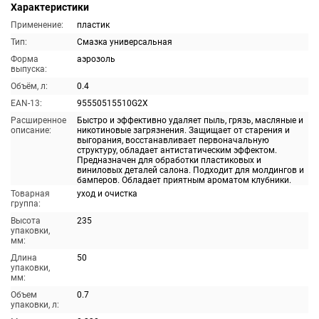
Характеристики
Применение:
пластик
Тип:
Смазка универсальная
Форма
аэрозоль
выпуска:
Объём, л:
0.4
EAN-13:
95550515510G2X
Расширенное
Быстро и эффективно удаляет пыль, грязь, масляные и
описание:
никотиновые загрязнения. Защищает от старения и
выгорания, восстанавливает первоначальную
структуру, обладает антистатическим эффектом.
Предназначен для обработки пластиковых и
виниловых деталей салона. Подходит для молдингов и
бамперов. Обладает приятным ароматом клубники.
Товарная
уход и очистка
группа:
Высота
235
упаковки,
мм:
Длина
50
упаковки,
мм:
Объем
0.7
упаковки, л: