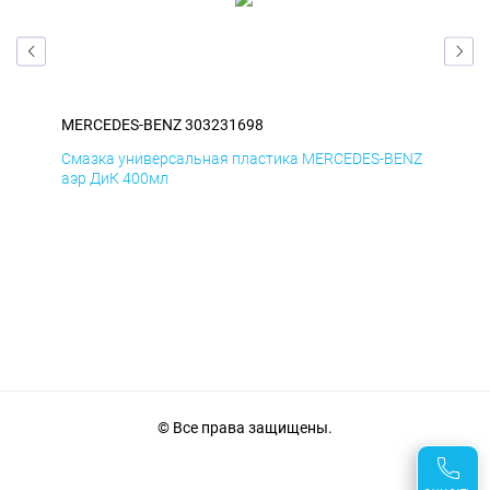
MERCEDES-BENZ 303231698
ME
ENZ
Смазка универсальная пластика MERCEDES-BENZ
Сма
аэр ДиК 400мл
аэр
© Все права защищены.