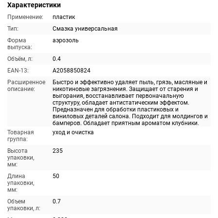
Характеристики
Применение:
пластик
Тип:
Смазка универсальная
Форма
аэрозоль
выпуска:
Объём, л:
0.4
EAN-13:
A2058850824
Расширенное
Быстро и эффективно удаляет пыль, грязь, масляные и
описание:
никотиновые загрязнения. Защищает от старения и
выгорания, восстанавливает первоначальную
структуру, обладает антистатическим эффектом.
Предназначен для обработки пластиковых и
виниловых деталей салона. Подходит для молдингов и
бамперов. Обладает приятным ароматом клубники.
Товарная
уход и очистка
группа:
Высота
235
упаковки,
мм:
Длина
50
упаковки,
мм:
Объем
0.7
упаковки, л: