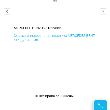
MERCEDES-BENZ 1981329885
ME
ENZ
Смазка универсальная пластика MERCEDES-BENZ
Сма
аэр ДиК 400мл
аэр
© Все права защищены.