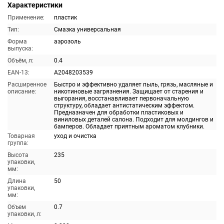
Характеристики
Применение:
пластик
Тип:
Смазка универсальная
Форма
аэрозоль
выпуска:
Объём, л:
0.4
EAN-13:
A2048203539
Расширенное
Быстро и эффективно удаляет пыль, грязь, масляные и
описание:
никотиновые загрязнения. Защищает от старения и
выгорания, восстанавливает первоначальную
структуру, обладает антистатическим эффектом.
Предназначен для обработки пластиковых и
виниловых деталей салона. Подходит для молдингов и
бамперов. Обладает приятным ароматом клубники.
Товарная
уход и очистка
группа:
Высота
235
упаковки,
мм:
Длина
50
упаковки,
мм:
Объем
0.7
упаковки, л: