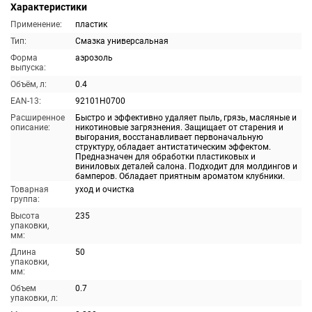
Характеристики
Применение:
пластик
Тип:
Смазка универсальная
Форма
аэрозоль
выпуска:
Объём, л:
0.4
EAN-13:
92101H0700
Расширенное
Быстро и эффективно удаляет пыль, грязь, масляные и
описание:
никотиновые загрязнения. Защищает от старения и
выгорания, восстанавливает первоначальную
структуру, обладает антистатическим эффектом.
Предназначен для обработки пластиковых и
виниловых деталей салона. Подходит для молдингов и
бамперов. Обладает приятным ароматом клубники.
Товарная
уход и очистка
группа:
Высота
235
упаковки,
мм:
Длина
50
упаковки,
мм:
Объем
0.7
упаковки, л: