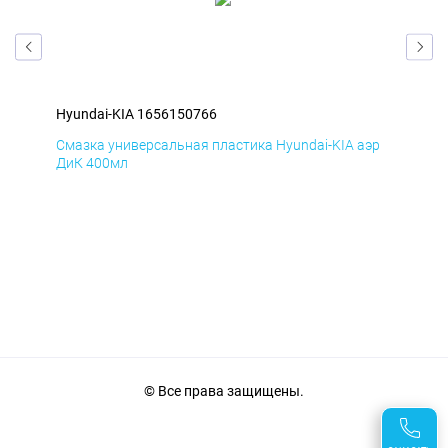
Hyundai-KIA 1656150766
Hyu
эр
Смазка универсальная пластика Hyundai-KIA аэр
Сма
ДиК 400мл
ПхВ
© Все права защищены.