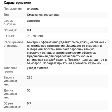
Характеристики
Применение:
пластик
Тип:
Смазка универсальная
Форма
аэрозоль
выпуска:
Объём, л:
0.4
EAN-13:
7057003300
Расширенное
Быстро и эффективно удаляет пыль, грязь, масляные и
описание:
никотиновые загрязнения. Защищает от старения и
выгорания, восстанавливает первоначальную
структуру, обладает антистатическим эффектом.
Предназначен для обработки пластиковых и
виниловых деталей салона. Подходит для молдингов и
бамперов. Обладает приятным ароматом клубники.
Товарная
уход и очистка
группа:
Высота
235
упаковки,
мм:
Длина
50
упаковки,
мм:
Объем
0.7
упаковки, л: