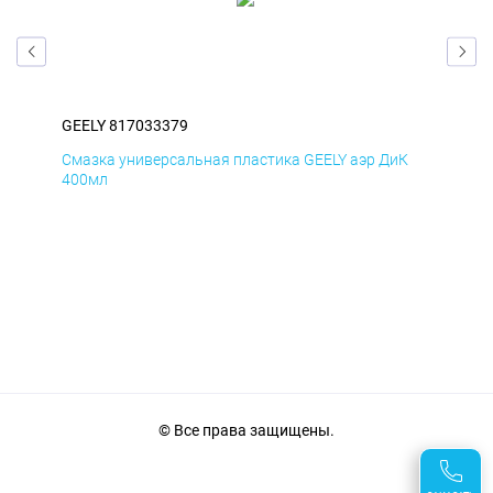
GEELY 817033379
GEE
Д
Смазка универсальная пластика GEELY аэр ДиК
Сма
400мл
40
© Все права защищены.