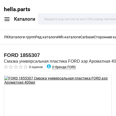
hella.parts
Каталоги
ЛК
Каталоги групп
Ред.каталоги
Wh-каталоги
Carbase
Сторонние к
FORD
1855307
Смазка универсальная пластика FORD аэр Ароматная 4
О бренде FORD
0 оценок