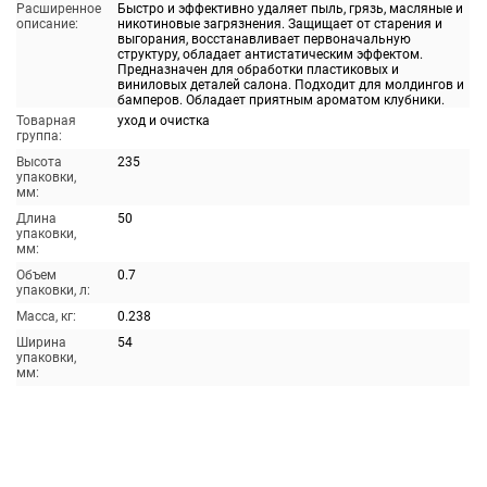
Расширенное
Быстро и эффективно удаляет пыль, грязь, масляные и
описание:
никотиновые загрязнения. Защищает от старения и
выгорания, восстанавливает первоначальную
структуру, обладает антистатическим эффектом.
Предназначен для обработки пластиковых и
виниловых деталей салона. Подходит для молдингов и
бамперов. Обладает приятным ароматом клубники.
Товарная
уход и очистка
группа:
Высота
235
упаковки,
мм:
Длина
50
упаковки,
мм:
Объем
0.7
упаковки, л:
Масса, кг:
0.238
Ширина
54
упаковки,
мм: