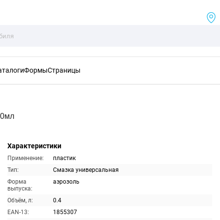
аталоги
Формы
Страницы
00мл
Характеристики
Применение:
пластик
Тип:
Смазка универсальная
Форма
аэрозоль
выпуска:
Объём, л:
0.4
EAN-13:
1855307