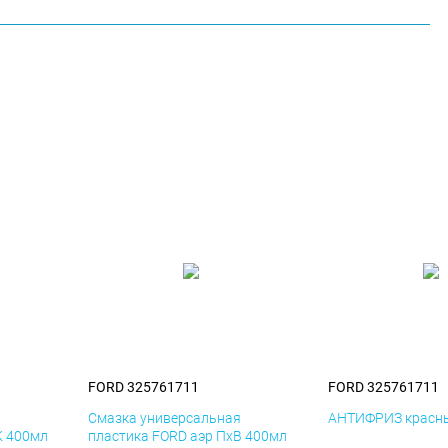
FORD 325761711
FORD 325761711
я
Смазка универсальная
АНТИФРИЗ красны
К 400мл
пластика FORD аэр ПхВ 400мл