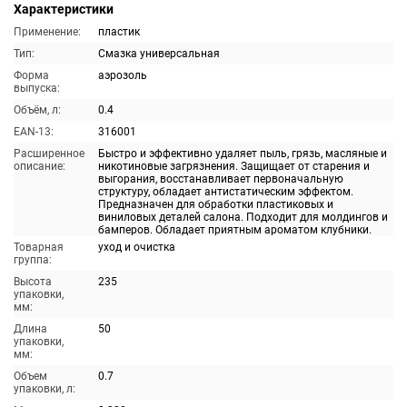
Характеристики
Применение:
пластик
Тип:
Смазка универсальная
Форма
аэрозоль
выпуска:
Объём, л:
0.4
EAN-13:
316001
Расширенное
Быстро и эффективно удаляет пыль, грязь, масляные и
описание:
никотиновые загрязнения. Защищает от старения и
выгорания, восстанавливает первоначальную
структуру, обладает антистатическим эффектом.
Предназначен для обработки пластиковых и
виниловых деталей салона. Подходит для молдингов и
бамперов. Обладает приятным ароматом клубники.
Товарная
уход и очистка
группа:
Высота
235
упаковки,
мм:
Длина
50
упаковки,
мм:
Объем
0.7
упаковки, л: