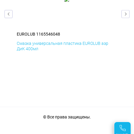
EUROLUB 1165546048
EU
Смазка универсальная пластика EUROLUB аэр
Сма
ДиК 400мл
ПхВ
© Все права защищены.