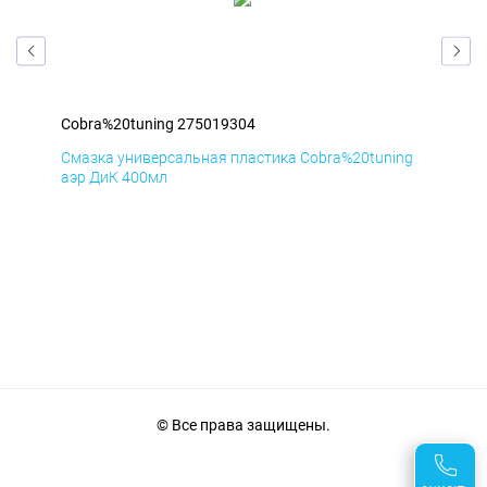
Cobra%20tuning 275019304
Cob
ng
Смазка универсальная пластика Cobra%20tuning
Сма
аэр ДиК 400мл
аэр
© Все права защищены.