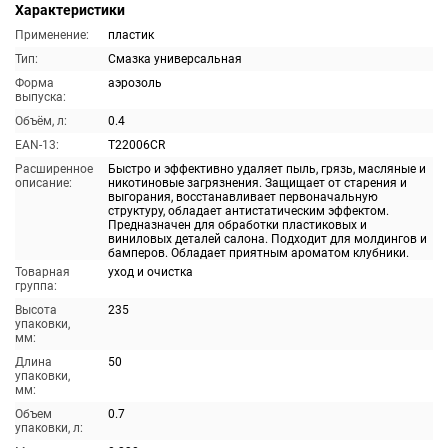
Характеристики
Применение:
пластик
Тип:
Смазка универсальная
Форма
аэрозоль
выпуска:
Объём, л:
0.4
EAN-13:
T22006CR
Расширенное
Быстро и эффективно удаляет пыль, грязь, масляные и
описание:
никотиновые загрязнения. Защищает от старения и
выгорания, восстанавливает первоначальную
структуру, обладает антистатическим эффектом.
Предназначен для обработки пластиковых и
виниловых деталей салона. Подходит для молдингов и
бамперов. Обладает приятным ароматом клубники.
Товарная
уход и очистка
группа:
Высота
235
упаковки,
мм:
Длина
50
упаковки,
мм:
Объем
0.7
упаковки, л: