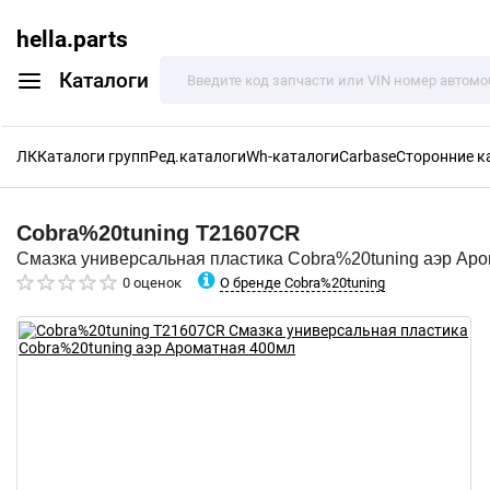
hella.parts
Каталоги
ЛК
Каталоги групп
Ред.каталоги
Wh-каталоги
Carbase
Сторонние к
Cobra%20tuning
T21607CR
Смазка универсальная пластика Cobra%20tuning аэр Ар
О бренде Cobra%20tuning
0 оценок