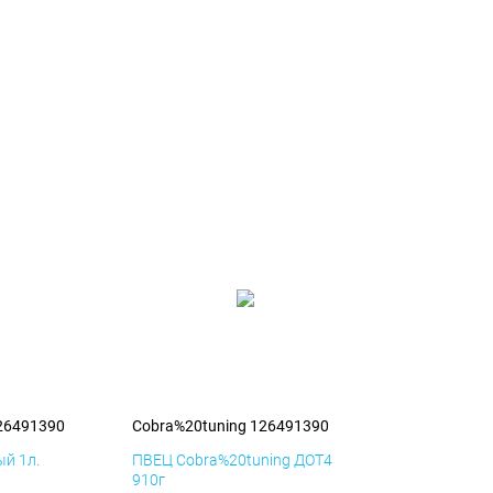
26491390
Cobra%20tuning 126491390
й 1л.
ПВЕЦ Cobra%20tuning ДОТ4
910г