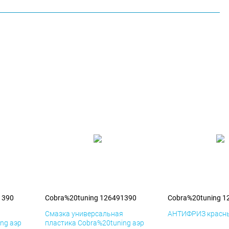
1390
Cobra%20tuning 126491390
Cobra%20tuning 1
я
Смазка универсальная
АНТИФРИЗ красны
ng аэр
пластика Cobra%20tuning аэр