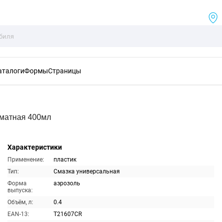
аталоги
Формы
Страницы
оматная 400мл
Характеристики
Применение:
пластик
Тип:
Смазка универсальная
Форма
аэрозоль
выпуска:
Объём, л:
0.4
EAN-13:
T21607CR