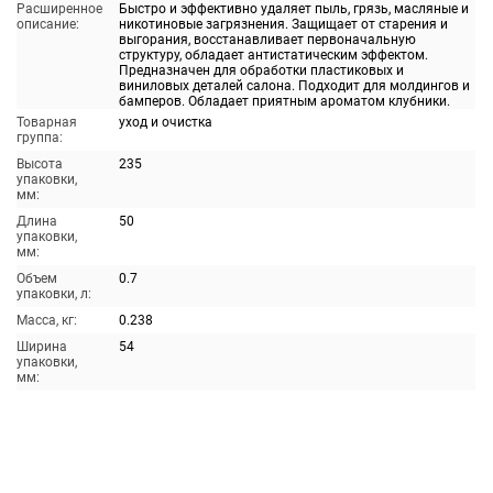
Расширенное
Быстро и эффективно удаляет пыль, грязь, масляные и
описание:
никотиновые загрязнения. Защищает от старения и
выгорания, восстанавливает первоначальную
структуру, обладает антистатическим эффектом.
Предназначен для обработки пластиковых и
виниловых деталей салона. Подходит для молдингов и
бамперов. Обладает приятным ароматом клубники.
Товарная
уход и очистка
группа:
Высота
235
упаковки,
мм:
Длина
50
упаковки,
мм:
Объем
0.7
упаковки, л:
Масса, кг:
0.238
Ширина
54
упаковки,
мм: