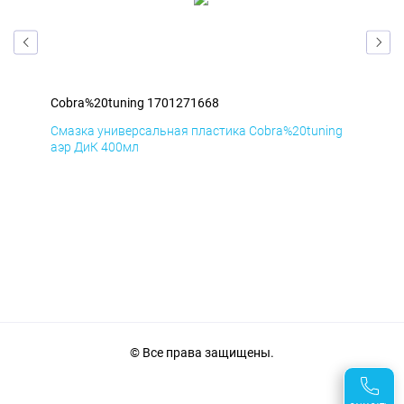
Cobra%20tuning 1701271668
Cob
ng
Смазка универсальная пластика Cobra%20tuning
Сма
аэр ДиК 400мл
аэр
© Все права защищены.