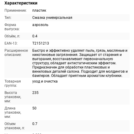
Характеристики
Применение:
пластик
Тип:
Смазка универсальная
Форма
аэрозоль
выпуска:
Объём, л:
0.4
EAN-13:
T2151213
Расширенное
Быстро и эффективно удаляет пыль, грязь, масляные и
описание:
никотиновые загрязнения. Защищает от старения и
выгорания, восстанавливает первоначальную
структуру, обладает антистатическим эффектом.
Предназначен для обработки пластиковых и
виниловых деталей салона. Подходит для молдингов и
бамперов. Обладает приятным ароматом клубники.
Товарная
уход и очистка
группа:
Высота
235
упаковки,
мм:
Длина
50
упаковки,
мм:
Объем
0.7
упаковки, л: