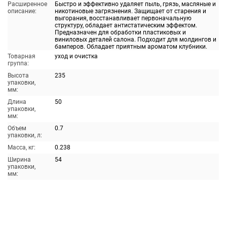
Расширенное
Быстро и эффективно удаляет пыль, грязь, масляные и
описание:
никотиновые загрязнения. Защищает от старения и
выгорания, восстанавливает первоначальную
структуру, обладает антистатическим эффектом.
Предназначен для обработки пластиковых и
виниловых деталей салона. Подходит для молдингов и
бамперов. Обладает приятным ароматом клубники.
Товарная
уход и очистка
группа:
Высота
235
упаковки,
мм:
Длина
50
упаковки,
мм:
Объем
0.7
упаковки, л:
Масса, кг:
0.238
Ширина
54
упаковки,
мм: