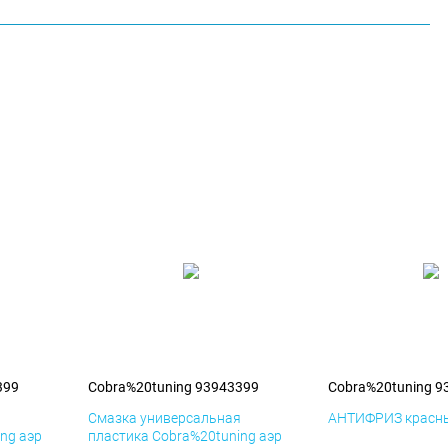
399
Cobra%20tuning 93943399
Cobra%20tuning 9
я
Смазка универсальная
АНТИФРИЗ красны
ng аэр
пластика Cobra%20tuning аэр