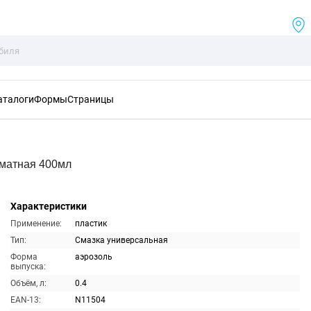
аталоги
Формы
Страницы
оматная 400мл
Характеристики
Применение:
пластик
Тип:
Смазка универсальная
Форма
аэрозоль
выпуска:
Объём, л:
0.4
EAN-13:
N11504