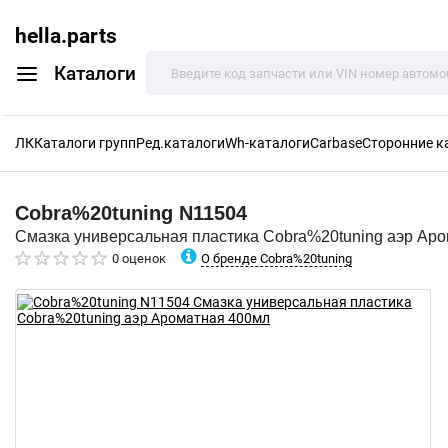
hella.parts
Каталоги
ЛК
Каталоги групп
Ред.каталоги
Wh-каталоги
Carbase
Сторонние к
Cobra%20tuning
N11504
Смазка универсальная пластика Cobra%20tuning аэр Ар
О бренде Cobra%20tuning
0 оценок