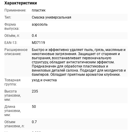
Характеристики
Применение:
пластик
Тип:
Смазка универсальная
Форма
аэрозоль
выпуска:
Объём, л:
0.4
EAN-13:
M37119
Расширенное
Быстро и эффективно удаляет пыль, грязь, масляные и
описание:
никотиновые загрязнения. Защищает от старения и
выгорания, восстанавливает первоначальную
структуру, обладает антистатическим эффектом.
Предназначен для обработки пластиковых и
виниловых деталей салона. Подходит для молдингов и
бамперов. Обладает приятным ароматом клубники.
Товарная
уход и очистка
группа:
Высота
235
упаковки,
мм:
Длина
50
упаковки,
мм:
Объем
0.7
упаковки, л: