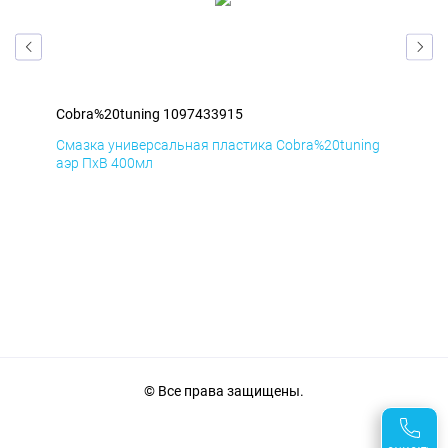
Cobra%20tuning 1097433915
Cob
ng
Смазка универсальная пластика Cobra%20tuning
АНТ
аэр ПхВ 400мл
© Все права защищены.