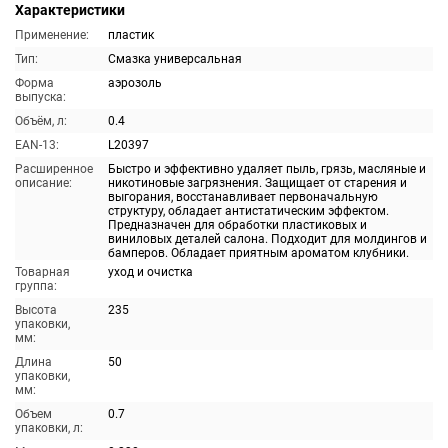
Характеристики
Применение:
пластик
Тип:
Смазка универсальная
Форма
аэрозоль
выпуска:
Объём, л:
0.4
EAN-13:
L20397
Расширенное
Быстро и эффективно удаляет пыль, грязь, масляные и
описание:
никотиновые загрязнения. Защищает от старения и
выгорания, восстанавливает первоначальную
структуру, обладает антистатическим эффектом.
Предназначен для обработки пластиковых и
виниловых деталей салона. Подходит для молдингов и
бамперов. Обладает приятным ароматом клубники.
Товарная
уход и очистка
группа:
Высота
235
упаковки,
мм:
Длина
50
упаковки,
мм:
Объем
0.7
упаковки, л: