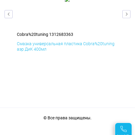
Cobra%20tuning 1312683363
Cob
ng
Смазка универсальная пластика Cobra%20tuning
Сма
аэр ДиК 400мл
аэр
© Все права защищены.