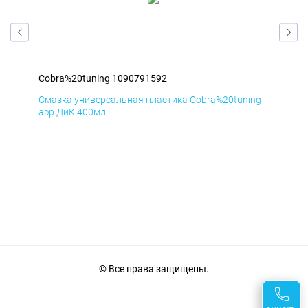
Cobra%20tuning 1090791592
Cob
ng
Смазка универсальная пластика Cobra%20tuning
Сма
аэр ДиК 400мл
аэр
© Все права защищены.