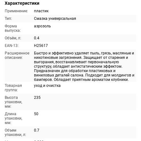
Характеристики
Применение:
пластик
Тип:
Смазка универсальная
Форма
аэрозоль
выпуска:
Объём, л:
0.4
EAN-13:
H25617
Расширенное
Быстро и эффективно удаляет пыль, грязь, масляные и
описание:
никотиновые загрязнения. Защищает от старения и
выгорания, восстанавливает первоначальную
структуру, обладает антистатическим эффектом.
Предназначен для обработки пластиковых и
виниловых деталей салона. Подходит для молдингов и
бамперов. Обладает приятным ароматом клубники.
Товарная
уход и очистка
группа:
Высота
235
упаковки,
мм:
Длина
50
упаковки,
мм:
Объем
0.7
упаковки, л: