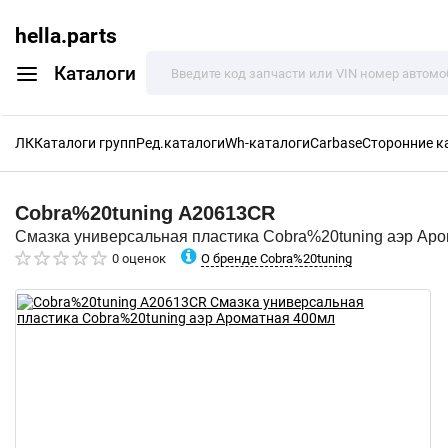
hella.parts
Каталоги
ЛК
Каталоги групп
Ред.каталоги
Wh-каталоги
Carbase
Сторонние к
Cobra%20tuning
A20613CR
Смазка универсальная пластика Cobra%20tuning аэр Ар
О бренде Cobra%20tuning
0 оценок