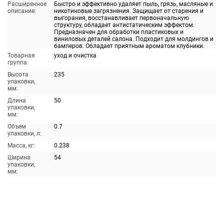
Расширенное
Быстро и эффективно удаляет пыль, грязь, масляные и
описание:
никотиновые загрязнения. Защищает от старения и
выгорания, восстанавливает первоначальную
структуру, обладает антистатическим эффектом.
Предназначен для обработки пластиковых и
виниловых деталей салона. Подходит для молдингов и
бамперов. Обладает приятным ароматом клубники.
Товарная
уход и очистка
группа:
Высота
235
упаковки,
мм:
Длина
50
упаковки,
мм:
Объем
0.7
упаковки, л:
Масса, кг:
0.238
Ширина
54
упаковки,
мм: