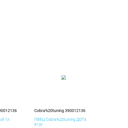
90012136
Cobra%20tuning 390012136
й 1л.
ПВЕЦ Cobra%20tuning ДОТ4
910г