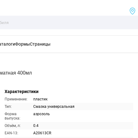
аталоги
Формы
Страницы
оматная 400мл
Характеристики
Применение:
пластик
Тип:
Смазка универсальная
Форма
аэрозоль
выпуска:
Объём, л:
0.4
EAN-13:
A20613CR