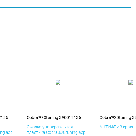
2136
Cobra%20tuning 390012136
Cobra%20tuning 3
я
Смазка универсальная
АНТИФРИЗ красны
ng аэр
пластика Cobra%20tuning аэр