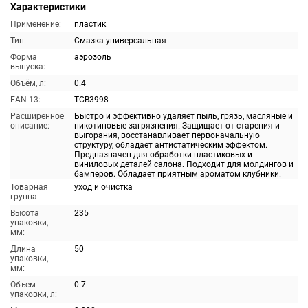
Характеристики
Применение:
пластик
Тип:
Смазка универсальная
Форма
аэрозоль
выпуска:
Объём, л:
0.4
EAN-13:
TCB3998
Расширенное
Быстро и эффективно удаляет пыль, грязь, масляные и
описание:
никотиновые загрязнения. Защищает от старения и
выгорания, восстанавливает первоначальную
структуру, обладает антистатическим эффектом.
Предназначен для обработки пластиковых и
виниловых деталей салона. Подходит для молдингов и
бамперов. Обладает приятным ароматом клубники.
Товарная
уход и очистка
группа:
Высота
235
упаковки,
мм:
Длина
50
упаковки,
мм:
Объем
0.7
упаковки, л: