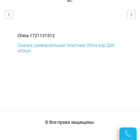
China 1721131512
Chi
Д
Смазка универсальная пластика China аэр ДиК
Сма
400мл
40
© Все права защищены.