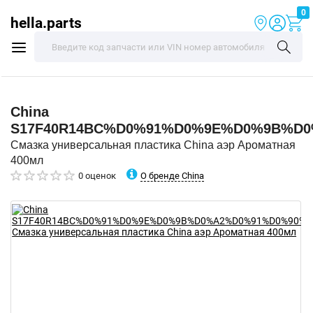
0
hella.parts
China
S17F40R14BC%D0%91%D0%9E%D0%9B%D0
Смазка универсальная пластика China аэр Ароматная
400мл
О бренде China
0 оценок