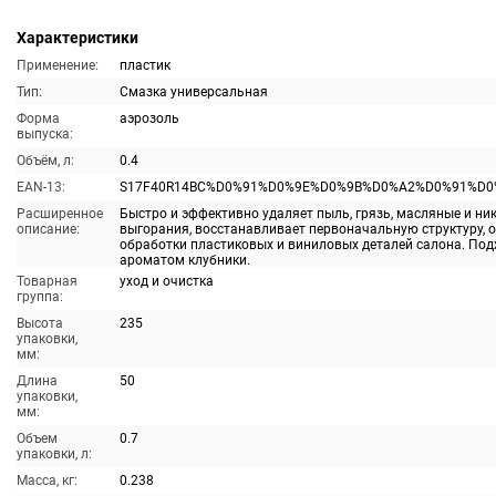
Характеристики
Применение:
пластик
Тип:
Смазка универсальная
Форма
аэрозоль
выпуска:
Объём, л:
0.4
EAN-13:
S17F40R14BC%D0%91%D0%9E%D0%9B%D0%A2%D0%91%D0
Расширенное
Быстро и эффективно удаляет пыль, грязь, масляные и ни
описание:
выгорания, восстанавливает первоначальную структуру, 
обработки пластиковых и виниловых деталей салона. Под
ароматом клубники.
Товарная
уход и очистка
группа:
Высота
235
упаковки,
мм:
Длина
50
упаковки,
мм:
Объем
0.7
упаковки, л:
Масса, кг:
0.238