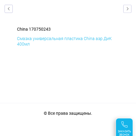
China 170750243
Chi
Д
Смазка универсальная пластика China аэр ДиК
Сма
400мл
40
© Все права защищены.
ЗАКАЗАТЬ
ЗВОНОК