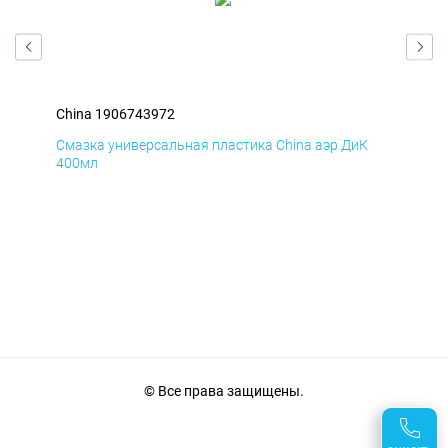
China 1906743972
Chi
Д
Смазка универсальная пластика China аэр ДиК
Сма
400мл
40
© Все права защищены.