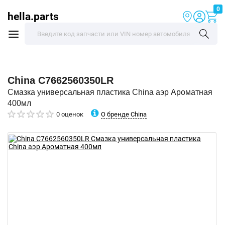
0
hella.parts
China
C7662560350LR
Смазка универсальная пластика China аэр Ароматная
400мл
О бренде China
0 оценок