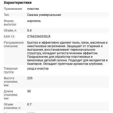
Характеристики
Применение:
пластик
Тип:
Смазка универсальная
Форма
аэрозоль
выпуска:
Объём, л:
0.4
EAN-13:
C7662560350LR
Расширенное
Быстро и эффективно удаляет пыль, грязь, масляные и
описание:
никотиновые загрязнения. Защищает от старения и
выгорания, восстанавливает первоначальную
структуру, обладает антистатическим эффектом.
Предназначен для обработки пластиковых и
виниловых деталей салона. Подходит для молдингов и
бамперов. Обладает приятным ароматом клубники.
Товарная
уход и очистка
группа:
Высота
235
упаковки,
мм:
Длина
50
упаковки,
мм:
Объем
0.7
упаковки, л: