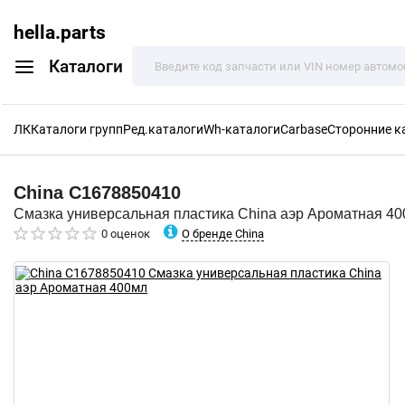
hella.parts
Каталоги
ЛК
Каталоги групп
Ред.каталоги
Wh-каталоги
Carbase
Сторонние к
China
C1678850410
Смазка универсальная пластика China аэр Ароматная 4
О бренде China
0 оценок