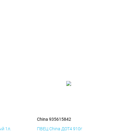
China 935615842
й 1л.
ПВЕЦ China ДОТ4 910г