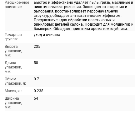
Расширенное
Быстро и эффективно удаляет пыль, грязь, масляные и
описание:
никотиновые загрязнения. Защищает от старения и
выгорания, восстанавливает первоначальную
структуру, обладает антистатическим эффектом.
Предназначен для обработки пластиковых и
виниловых деталей салона. Подходит для молдингов и
бамперов. Обладает приятным ароматом клубники.
Товарная
уход и очистка
группа:
Высота
235
упаковки,
мм:
Длина
50
упаковки,
мм:
Объем
0.7
упаковки, л:
Масса, кг:
0.238
Ширина
54
упаковки,
мм: