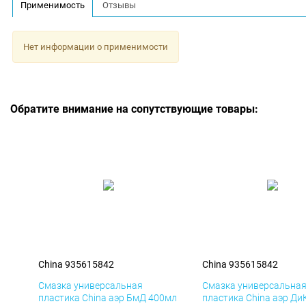
Применимость
Отзывы
Нет информации о применимости
Обратите внимание на сопутствующие товары:
China 935615842
China 935615842
Смазка универсальная
Смазка универсальна
пластика China аэр БмД 400мл
пластика China аэр Ди