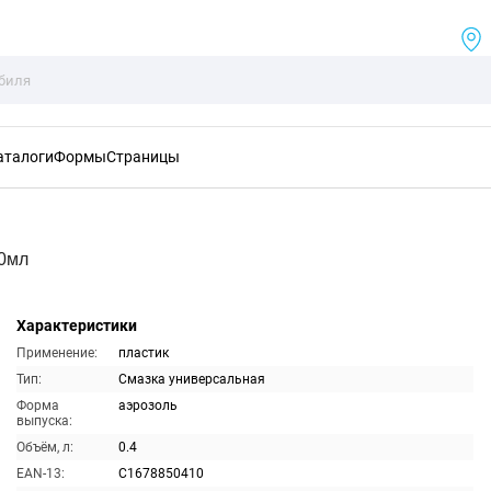
аталоги
Формы
Страницы
00мл
Характеристики
Применение:
пластик
Тип:
Смазка универсальная
Форма
аэрозоль
выпуска:
Объём, л:
0.4
EAN-13:
C1678850410