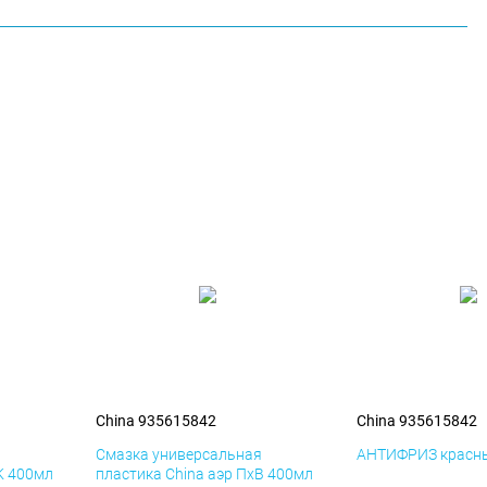
China 935615842
China 935615842
я
Смазка универсальная
АНТИФРИЗ красны
К 400мл
пластика China аэр ПхВ 400мл