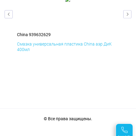
China 939632629
Chi
Д
Смазка универсальная пластика China аэр ДиК
Сма
400мл
40
© Все права защищены.