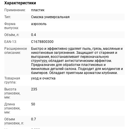
Характеристики
Применение:
пластик
Тип:
Смазка универсальная
Форма
аэрозоль
выпуска:
Объём, л:
0.4
EAN-13:
C1678800300
Расширенное
Быстро и эффективно удаляет пыль, грязь, масляные и
описание:
никотиновые загрязнения. Защищает от старения и
выгорания, восстанавливает первоначальную
структуру, обладает антистатическим эффектом.
Предназначен для обработки пластиковых и
виниловых деталей салона. Подходит для молдингов и
бамперов. Обладает приятным ароматом клубники.
Товарная
уход и очистка
группа:
Высота
235
упаковки,
мм:
Длина
50
упаковки,
мм:
Объем
0.7
упаковки, л: