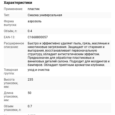
Характеристики
Применение:
пластик
Тип:
Смазка универсальная
Форма
аэрозоль
выпуска:
Объём, л:
0.4
EAN-13:
C1668800057
Расширенное
Быстро и эффективно удаляет пыль, грязь, масляные и
описание:
никотиновые загрязнения. Защищает от старения и
выгорания, восстанавливает первоначальную
структуру, обладает антистатическим эффектом.
Предназначен для обработки пластиковых и
виниловых деталей салона. Подходит для молдингов и
бамперов. Обладает приятным ароматом клубники.
Товарная
уход и очистка
группа:
Высота
235
упаковки,
мм:
Длина
50
упаковки,
мм:
Объем
0.7
упаковки, л: