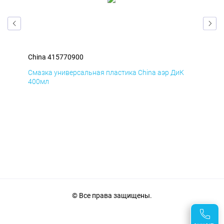
China 415770900
Chi
Д
Смазка универсальная пластика China аэр ДиК
Сма
400мл
40
© Все права защищены.