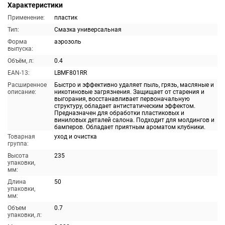
Характеристики
Применение:
пластик
Тип:
Смазка универсальная
Форма
аэрозоль
выпуска:
Объём, л:
0.4
EAN-13:
LBMF801RR
Расширенное
Быстро и эффективно удаляет пыль, грязь, масляные и
описание:
никотиновые загрязнения. Защищает от старения и
выгорания, восстанавливает первоначальную
структуру, обладает антистатическим эффектом.
Предназначен для обработки пластиковых и
виниловых деталей салона. Подходит для молдингов и
бамперов. Обладает приятным ароматом клубники.
Товарная
уход и очистка
группа:
Высота
235
упаковки,
мм:
Длина
50
упаковки,
мм:
Объем
0.7
упаковки, л: