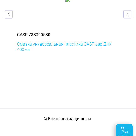
CASP 788090580
CAS
Д
Смазка универсальная пластика CASP аэр ДиК
Сма
400мл
40
© Все права защищены.