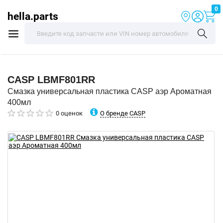
0
hella.parts
CASP
LBMF801RR
Смазка универсальная пластика CASP аэр Ароматная
400мл
О бренде CASP
0 оценок