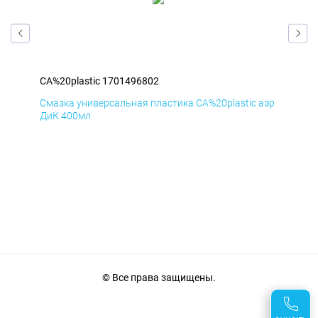
CA%20plastic 1701496802
CA%
аэр
Смазка универсальная пластика CA%20plastic аэр
Сма
ДиК 400мл
ПхВ
© Все права защищены.