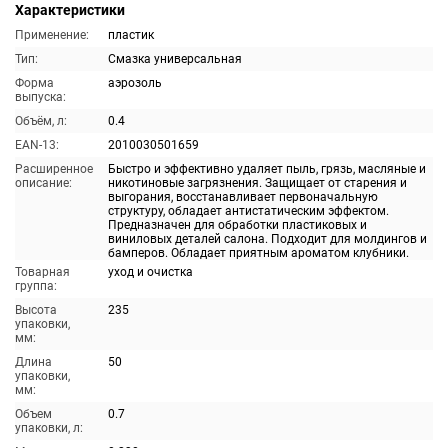
Характеристики
Применение:
пластик
Тип:
Смазка универсальная
Форма
аэрозоль
выпуска:
Объём, л:
0.4
EAN-13:
2010030501659
Расширенное
Быстро и эффективно удаляет пыль, грязь, масляные и
описание:
никотиновые загрязнения. Защищает от старения и
выгорания, восстанавливает первоначальную
структуру, обладает антистатическим эффектом.
Предназначен для обработки пластиковых и
виниловых деталей салона. Подходит для молдингов и
бамперов. Обладает приятным ароматом клубники.
Товарная
уход и очистка
группа:
Высота
235
упаковки,
мм:
Длина
50
упаковки,
мм:
Объем
0.7
упаковки, л: