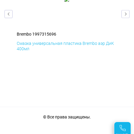
Brembo 1997315696
Bre
БмД
Смазка универсальная пластика Brembo аэр ДиК
Сма
400мл
40
© Все права защищены.