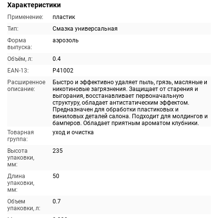
Характеристики
Применение:
пластик
Тип:
Смазка универсальная
Форма
аэрозоль
выпуска:
Объём, л:
0.4
EAN-13:
P41002
Расширенное
Быстро и эффективно удаляет пыль, грязь, масляные и
описание:
никотиновые загрязнения. Защищает от старения и
выгорания, восстанавливает первоначальную
структуру, обладает антистатическим эффектом.
Предназначен для обработки пластиковых и
виниловых деталей салона. Подходит для молдингов и
бамперов. Обладает приятным ароматом клубники.
Товарная
уход и очистка
группа:
Высота
235
упаковки,
мм:
Длина
50
упаковки,
мм:
Объем
0.7
упаковки, л: