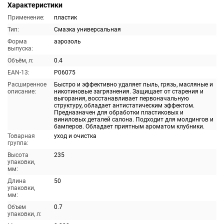
Характеристики
Применение:
пластик
Тип:
Смазка универсальная
Форма
аэрозоль
выпуска:
Объём, л:
0.4
EAN-13:
P06075
Расширенное
Быстро и эффективно удаляет пыль, грязь, масляные и
описание:
никотиновые загрязнения. Защищает от старения и
выгорания, восстанавливает первоначальную
структуру, обладает антистатическим эффектом.
Предназначен для обработки пластиковых и
виниловых деталей салона. Подходит для молдингов и
бамперов. Обладает приятным ароматом клубники.
Товарная
уход и очистка
группа:
Высота
235
упаковки,
мм:
Длина
50
упаковки,
мм:
Объем
0.7
упаковки, л: