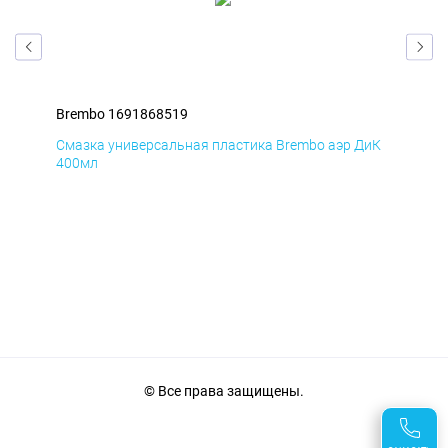
Brembo 1691868519
Bre
БмД
Смазка универсальная пластика Brembo аэр ДиК
Сма
400мл
40
© Все права защищены.