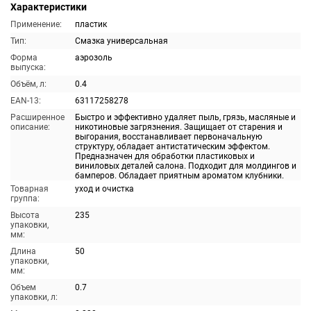
Характеристики
Применение:
пластик
Тип:
Смазка универсальная
Форма
аэрозоль
выпуска:
Объём, л:
0.4
EAN-13:
63117258278
Расширенное
Быстро и эффективно удаляет пыль, грязь, масляные и
описание:
никотиновые загрязнения. Защищает от старения и
выгорания, восстанавливает первоначальную
структуру, обладает антистатическим эффектом.
Предназначен для обработки пластиковых и
виниловых деталей салона. Подходит для молдингов и
бамперов. Обладает приятным ароматом клубники.
Товарная
уход и очистка
группа:
Высота
235
упаковки,
мм:
Длина
50
упаковки,
мм:
Объем
0.7
упаковки, л: