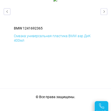
BMW 1241692365
BM
Смазка универсальная пластика BMW аэр ДиК
Сма
400мл
40
© Все права защищены.