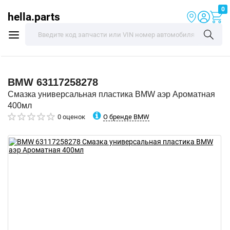
0
hella.parts
BMW
63117258278
Смазка универсальная пластика BMW аэр Ароматная
400мл
О бренде BMW
0 оценок