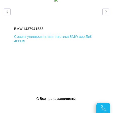
BMW 1437941538
BM
Смазка универсальная пластика BMW аэр ДиК
Сма
400мл
40
© Все права защищены.