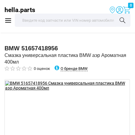
0
hella.parts
BMW
51657418956
Смазка универсальная пластика BMW аэр Ароматная
400мл
О бренде BMW
0 оценок