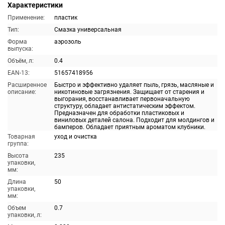
Характеристики
Применение:
пластик
Тип:
Смазка универсальная
Форма
аэрозоль
выпуска:
Объём, л:
0.4
EAN-13:
51657418956
Расширенное
Быстро и эффективно удаляет пыль, грязь, масляные и
описание:
никотиновые загрязнения. Защищает от старения и
выгорания, восстанавливает первоначальную
структуру, обладает антистатическим эффектом.
Предназначен для обработки пластиковых и
виниловых деталей салона. Подходит для молдингов и
бамперов. Обладает приятным ароматом клубники.
Товарная
уход и очистка
группа:
Высота
235
упаковки,
мм:
Длина
50
упаковки,
мм:
Объем
0.7
упаковки, л: